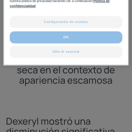
nuestra política de privacidad haciendo clic a continuación:
Política de
confidencialidad
Configuración de cookies
DEXERYL: UN
OK
TRATAMIENTO EFECTIVO
Sólo lo esencial
para los síntomas de la piel
seca en el contexto de
apariencia escamosa
Dexeryl mostró una
disminución significativa