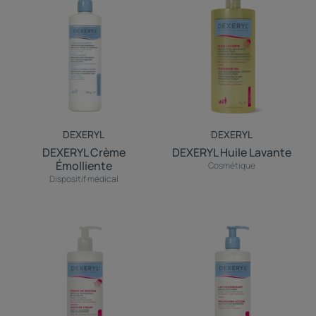
Crème
Huile
Émolliente
Lavante
DEXERYL
DEXERYL
DEXERYL Crème
DEXERYL Huile Lavante
Émolliente
Cosmétique
Dispositif médical
DEXERYL
DEXERYL
crème
Lait
de
Nourrissant
douche