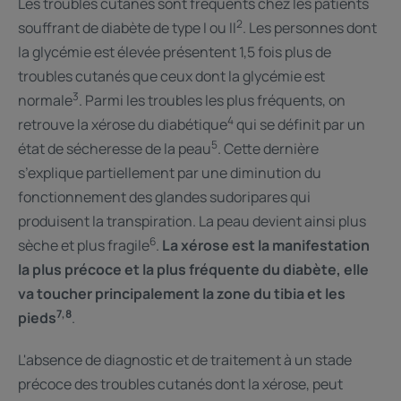
Les troubles cutanés sont fréquents chez les patients
2
souffrant de diabète de type I ou II
. Les personnes dont
la glycémie est élevée présentent 1,5 fois plus de
troubles cutanés que ceux dont la glycémie est
3
normale
. Parmi les troubles les plus fréquents, on
4
retrouve la xérose du diabétique
qui se définit par un
5
état de sécheresse de la peau
. Cette dernière
s’explique partiellement par une diminution du
fonctionnement des glandes sudoripares qui
produisent la transpiration. La peau devient ainsi plus
6
sèche et plus fragile
.
La xérose est la manifestation
la plus précoce et la plus fréquente du diabète, elle
va toucher principalement la zone du tibia et les
7,8
pieds
.
L'absence de diagnostic et de traitement à un stade
précoce des troubles cutanés dont la xérose, peut