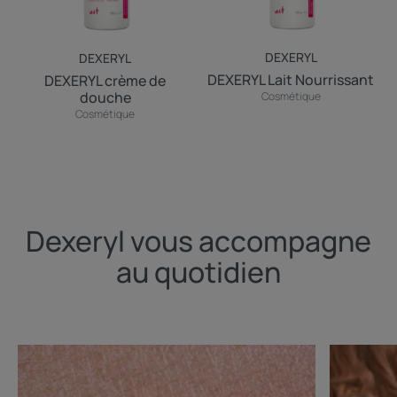
DEXERYL
DEXERYL
DEXERYL Lait Nourrissant
DEXERYL crème de
douche
Cosmétique
Cosmétique
Dexeryl vous accompagne
au quotidien
Découvrir
Découvrir
Peau
Peau