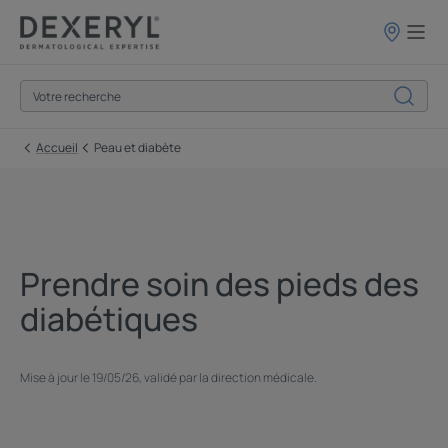
Points
de
vente
Accueil
Peau et diabète
Prendre soin des pieds des
diabétiques
Mise à jour le
19/05/26
, validé par
la direction médicale
.