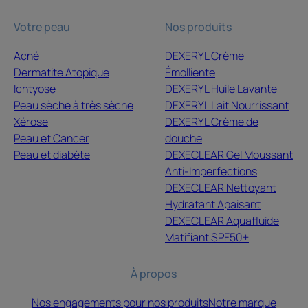
Votre peau
Nos produits
Acné
DEXERYL Crème
Dermatite Atopique
Émolliente
Ichtyose
DEXERYL Huile Lavante
Peau sèche à très sèche
DEXERYL Lait Nourrissant
Xérose
DEXERYL Crème de
Peau et Cancer
douche
Peau et diabète
DEXECLEAR Gel Moussant
Anti-Imperfections
DEXECLEAR Nettoyant
Hydratant Apaisant
DEXECLEAR Aquafluide
Matifiant SPF50+
À propos
Nos engagements pour nos produits
Notre marque