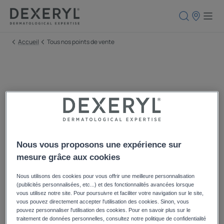
Points
de
vente
Accueil
Tous nos points de vente
Retrouvez nos produits près de
chez vous !
Nous vous proposons une expérience sur
Nos produits sont disponibles dans de nombreux points de
mesure grâce aux cookies
vente en Belgique.
Nous utilisons des cookies pour vous offrir une meilleure personnalisation
Retrouvez nos gammes et des offres exclusives chez nos
(publicités personnalisées, etc...) et des fonctionnalités avancées lorsque
partenaires.
vous utilisez notre site. Pour poursuivre et faciliter votre navigation sur le site,
vous pouvez directement accepter l'utilisation des cookies. Sinon, vous
pouvez personnaliser l'utilisation des cookies. Pour en savoir plus sur le
traitement de données personnelles, consultez notre politique de confidentialité