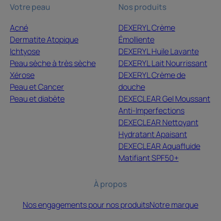
Votre peau
Nos produits
Acné
DEXERYL Crème
Dermatite Atopique
Émolliente
Ichtyose
DEXERYL Huile Lavante
Peau sèche à très sèche
DEXERYL Lait Nourrissant
Xérose
DEXERYL Crème de
Peau et Cancer
douche
Peau et diabète
DEXECLEAR Gel Moussant
Anti-Imperfections
DEXECLEAR Nettoyant
Hydratant Apaisant
DEXECLEAR Aquafluide
Matifiant SPF50+
À propos
Nos engagements pour nos produits
Notre marque