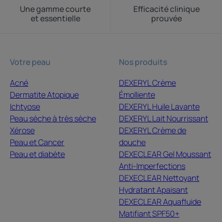
Une gamme courte
Efficacité clinique
et essentielle
prouvée
Votre peau
Nos produits
Acné
DEXERYL Crème
Dermatite Atopique
Émolliente
Ichtyose
DEXERYL Huile Lavante
Peau sèche à très sèche
DEXERYL Lait Nourrissant
Xérose
DEXERYL Crème de
Peau et Cancer
douche
Peau et diabète
DEXECLEAR Gel Moussant
Anti-Imperfections
DEXECLEAR Nettoyant
Hydratant Apaisant
DEXECLEAR Aquafluide
Matifiant SPF50+