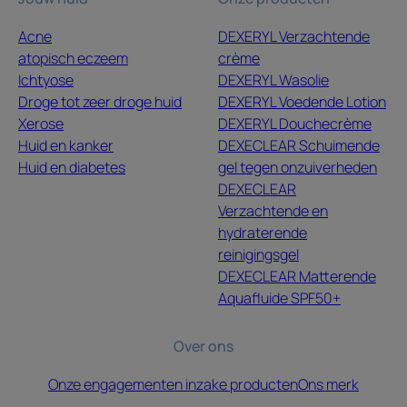
Acne
DEXERYL Verzachtende
atopisch eczeem
crème
Ichtyose
DEXERYL Wasolie
Droge tot zeer droge huid
DEXERYL Voedende Lotion
Xerose
DEXERYL Douchecrème
Huid en kanker
DEXECLEAR Schuimende
Huid en diabetes
gel tegen onzuiverheden
DEXECLEAR
Verzachtende en
hydraterende
reinigingsgel
DEXECLEAR Matterende
Aquafluide SPF50+
Over ons
Onze engagementen inzake producten
Ons merk