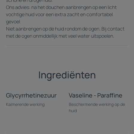
doeltreffend moment van verzorging.
Ons advies: na het douchen aanbrengen op een licht
vochtige huid voor een extra zacht en comfortabel
Kies voor de voedende melk van DEXERYL met zijn
gevoel.
vloeibare, lichte textuur om de huid intens te
Niet aanbrengen op de huid rondom de ogen. Bij contact
hydrateren en langdurig te voeden. Combineer dit
met de ogen onmiddellijk met veel water uitspoelen.
product met de DEXERYL douchecrème voor een
complete verzorgingsroutine voor de droge of
vochtarme huid.
Ingrediënten
Voordeel
Een waar galenisch hoogtepunt: de vloeibare textuur van
een lotion gecombineerd met de zeer voedende kracht
Glycyrrhetinezuur
Vaseline - Paraffine
van een balsem. Dringt snel in. 24 uur lang gevoed¹.
Kalmerende werking
Beschermende werking op de
huid
Voordelen
Verzacht meteen