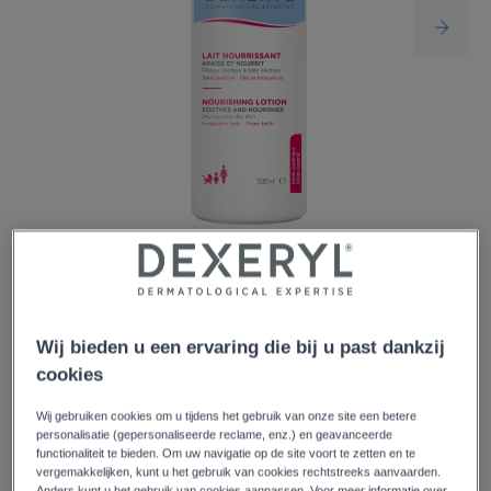
De voedende melk van DEXERYL is speciaal ontwikkeld
voor de droge huid en combineert de lichte textuur van
een melk met de intens voedende en hydraterende
Wij bieden u een ervaring die bij u past dankzij
werking van een balsem. Het verlicht onmiddellijk jeuk en
cookies
een trekkerig gevoel en voedt uw huid 24 uur lang
Wij gebruiken cookies om u tijdens het gebruik van onze site een betere
diepgaand.
personalisatie (gepersonaliseerde reclame, enz.) en geavanceerde
functionaliteit te bieden. Om uw navigatie op de site voort te zetten en te
vergemakkelijken, kunt u het gebruik van cookies rechtstreeks aanvaarden.
Anders kunt u het gebruik van cookies aanpassen. Voor meer informatie over