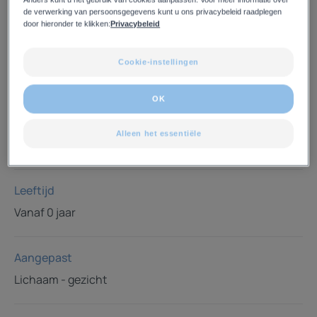
Voedt de huid gedurende 24 uur, verzacht meteen, dringt
de verwerking van persoonsgegevens kunt u ons privacybeleid raadplegen
snel in.
door hieronder te klikken:
Privacybeleid
Pompfles
Pompfles
500ml
Cookie-instellingen
Tube
Tube
200ml
OK
Ideaal voor
Alleen het essentiële
Familie - Vanaf de geboorte
Leeftijd
Vanaf 0 jaar
Aangepast
Lichaam - gezicht