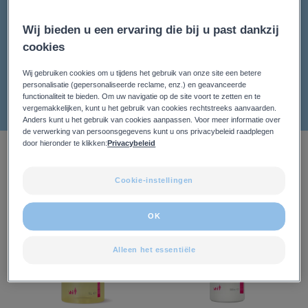
dermatologisch toezicht talrijke klinische onderzoeken
Wij bieden u een ervaring die bij u past dankzij
uitgevoerd op een droge huid. Lees meer over onze
cookies
klinische onderzoeken
Wij gebruiken cookies om u tijdens het gebruik van onze site een betere
personalisatie (gepersonaliseerde reclame, enz.) en geavanceerde
functionaliteit te bieden. Om uw navigatie op de site voort te zetten en te
vergemakkelijken, kunt u het gebruik van cookies rechtstreeks aanvaarden.
Anders kunt u het gebruik van cookies aanpassen. Voor meer informatie over
de verwerking van persoonsgegevens kunt u ons privacybeleid raadplegen
door hieronder te klikken:
Privacybeleid
4 Resultaten "Droge huid"
Dexeryl
DEXERYL
Cookie-instellingen
reinigende
Douchecrème
olie
OK
Alleen het essentiële