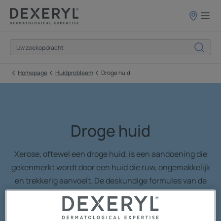
Verkooppun
Homepage
Huidprobleem
Droge huid
Droge huid
Xerose, oftewel een droge huid, is een aandoening die
gekenmerkt wordt door een huid die ruw, ongemakkelijk
en trekkerig aanvoelt. De deskundige formules van de
DEXERYL Verzachtende crème, de cleansers voor een
droge huid en de lotion zullen de huid verlichten,
kalmeren en hydrateren. DEXERYL heeft onder