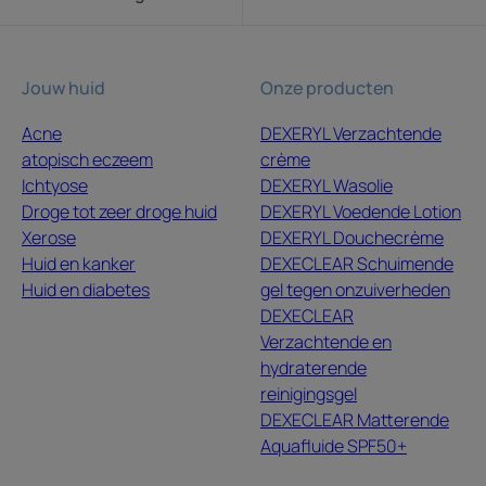
Jouw huid
Onze producten
Acne
DEXERYL Verzachtende
atopisch eczeem
crème
Ichtyose
DEXERYL Wasolie
Droge tot zeer droge huid
DEXERYL Voedende Lotion
Xerose
DEXERYL Douchecrème
Huid en kanker
DEXECLEAR Schuimende
Huid en diabetes
gel tegen onzuiverheden
DEXECLEAR
Verzachtende en
hydraterende
reinigingsgel
DEXECLEAR Matterende
Aquafluide SPF50+