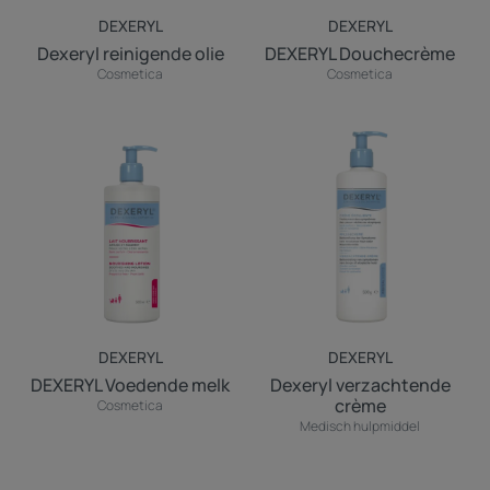
DEXERYL
DEXERYL
Dexeryl reinigende olie
DEXERYL Douchecrème
Cosmetica
Cosmetica
DEXERYL
Dexeryl
Voedende
verzachtende
melk
crème
DEXERYL
DEXERYL
DEXERYL Voedende melk
Dexeryl verzachtende
crème
Cosmetica
Medisch hulpmiddel