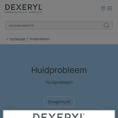
Verkooppun
Homepage
Huidprobleem
Huidprobleem
Huidprobleem
Droge huid
Erytheem veroorzaakt door radiotherapie