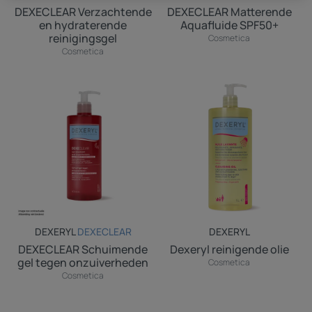
DEXECLEAR Verzachtende
DEXECLEAR Matterende
en hydraterende
Aquafluide SPF50+
reinigingsgel
Cosmetica
Cosmetica
DEXECLEAR
Dexeryl
Schuimende
reinigende
gel
olie
tegen
onzuiverheden
DEXERYL
DEXECLEAR
DEXERYL
DEXECLEAR Schuimende
Dexeryl reinigende olie
gel tegen onzuiverheden
Cosmetica
Cosmetica