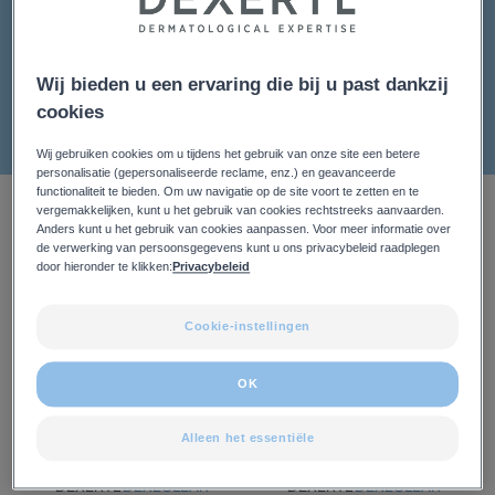
Droge huid veroorzaakt door diabetes
Acnegevoelige huid
Eczeem
Wij bieden u een ervaring die bij u past dankzij
cookies
Wij gebruiken cookies om u tijdens het gebruik van onze site een betere
personalisatie (gepersonaliseerde reclame, enz.) en geavanceerde
functionaliteit te bieden. Om uw navigatie op de site voort te zetten en te
7 Resultaten "Huidprobleem"
vergemakkelijken, kunt u het gebruik van cookies rechtstreeks aanvaarden.
Anders kunt u het gebruik van cookies aanpassen. Voor meer informatie over
de verwerking van persoonsgegevens kunt u ons privacybeleid raadplegen
DEXECLEAR
DEXECLEAR
door hieronder te klikken:
Privacybeleid
Verzachtende
Matterende
en
Aquafluide
Cookie-instellingen
hydraterende
SPF50+
reinigingsgel
OK
Alleen het essentiële
DEXERYL
DEXECLEAR
DEXERYL
DEXECLEAR