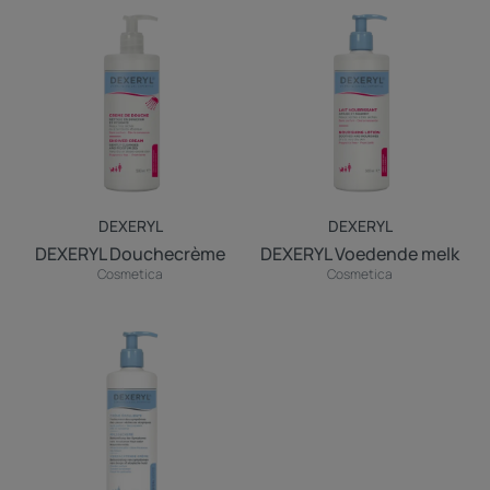
DEXERYL
DEXERYL
Douchecrème
Voedende
melk
DEXERYL
DEXERYL
DEXERYL Douchecrème
DEXERYL Voedende melk
Cosmetica
Cosmetica
Dexeryl
verzachtende
crème