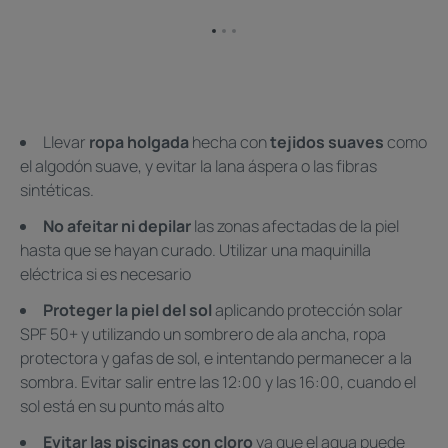
Ir
Ir
Ir
al
al
al
elemento
elemento
elemento
1
2
3
Llevar
ropa holgada
hecha con
tejidos suaves
como
el algodón suave, y evitar la lana áspera o las fibras
sintéticas. ​
No afeitar ni depilar
las zonas afectadas de la piel
hasta que se hayan curado. Utilizar una maquinilla
eléctrica si es necesario
Proteger la piel del sol
aplicando protección solar
SPF 50+ y utilizando un sombrero de ala ancha, ropa
protectora y gafas de sol, e intentando permanecer a la
sombra. Evitar salir entre las 12:00 y las 16:00, cuando el
sol está en su punto más alto
Evitar las piscinas con cloro
ya que el agua puede