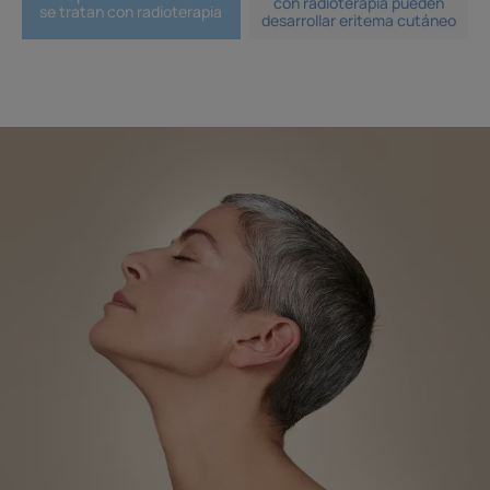
con radioterapia pueden
se tratan con radioterapia
desarrollar eritema cutáneo