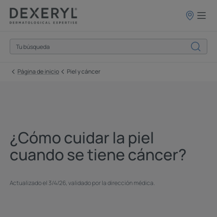
Puntos
de
venta
Página de inicio
Piel y cáncer
¿Cómo cuidar la piel
cuando se tiene cáncer?
Actualizado el
3/4/26
, validado por
la dirección médica
.