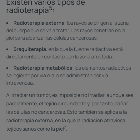
Existen varios tipos de
5
radioterapia
: ​
Radioterapia externa
: los rayos se dirigen a la zona
del cuerpo que se va a tratar. Los rayos penetran en la
piel para alcanzar las células cancerosas. ​
Braquiterapia
: en la que la fuente radiactiva está
directamente en contacto con la zona afectada.
Radioterapia metabólica
: los elementos radiactivos
se ingieren por vía oral o se administran por vía
intravenosa.
Al irradiar un tumor, es imposible no irradiar, aunque sea
parcialmente, el tejido circundante y, por tanto, dañar
las células no cancerosas. Esto también se aplica a la
radioterapia externa, en la que la radiación atraviesa
7
tejidos sanos como la piel
. ​