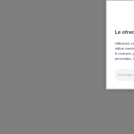
Le ofre
Utilizamos co
utilizar nues
lo contrario,
personales, c
Configur