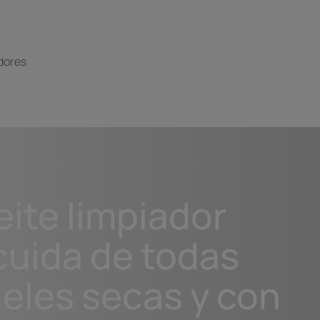
adores
eite limpiador
cuida de todas
ieles secas y con