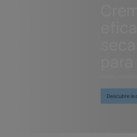
Crem
efica
seca
para 
Hidrata, restaura 
Descubre la