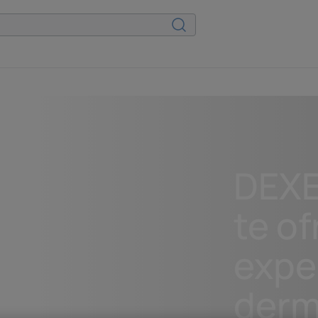
DEX
te of
expe
derm