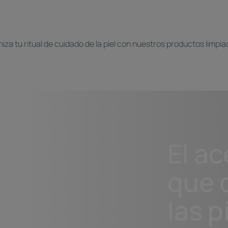
iza tu ritual de cuidado de la piel con nuestros productos limpi
El ac
que 
las p