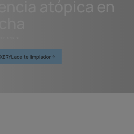
encia atópica en
ucha
icor, repara
ERYL aceite limpiador