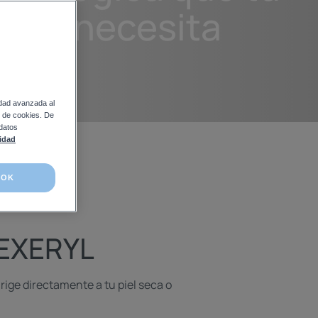
 seca necesita
idad avanzada al
so de cookies. De
 datos
lidad
OK
EXERYL
rige directamente a tu piel seca o