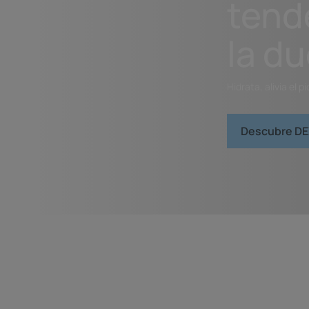
tend
la d
Hidrata, alivia el p
Descubre DEX