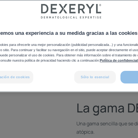
piel
cemos una experiencia a su medida gracias a las cookies
okies para ofrecerle una mejor personalización (publicidad personalizada...) y una funcional
tro sitio. Para continuar y facilitar su navegación en el sitio, puede aceptar directamente el u
 puede personalizar el uso de cookies. Para obtener más información sobre el tratamiento de
onsulte nuestra política de privacidad haciendo clic a continuación:
Política de confidencia
ación de cookies
Sólo lo esencial
La gama D
Una gama sencilla que se di
atópica.