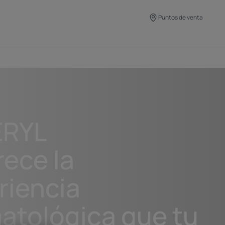
Puntos de venta
ERYL
rece la
riencia
atológica que tu