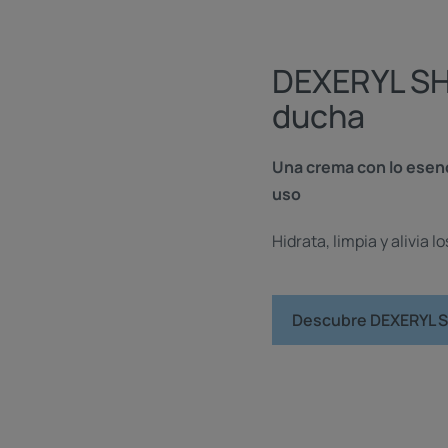
DEXERYL S
ducha
Una crema con lo esenc
uso
Hidrata, limpia y alivia l
Descubre DEXERYL 