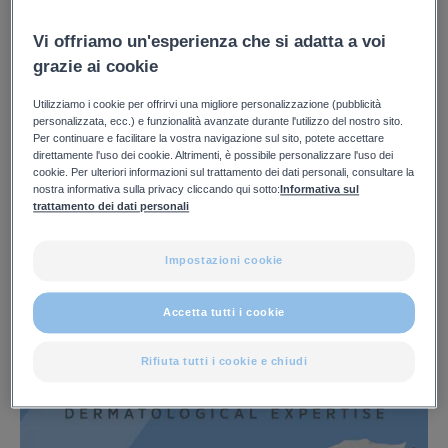
Oltre il 75% degli investimenti del Gruppo Pierre Fabre è
Vi offriamo un'esperienza che si adatta a voi
stato realizzato in Francia, in linea con il nostro
grazie ai cookie
desiderio di privilegiare il “Made in France” e mantenere
Utilizziamo i cookie per offrirvi una migliore personalizzazione (pubblicità
le nostre radici storiche nella regione francese del Tarn.
personalizzata, ecc.) e funzionalità avanzate durante l'utilizzo del nostro sito.
Per continuare e facilitare la vostra navigazione sul sito, potete accettare
direttamente l'uso dei cookie. Altrimenti, è possibile personalizzare l'uso dei
cookie. Per ulteriori informazioni sul trattamento dei dati personali, consultare la
nostra informativa sulla privacy cliccando qui sotto:
Informativa sul
trattamento dei dati personali
Impostazioni cookie
Accetta tutti i cookie
Rifiuta tutti i cookie e chiudi