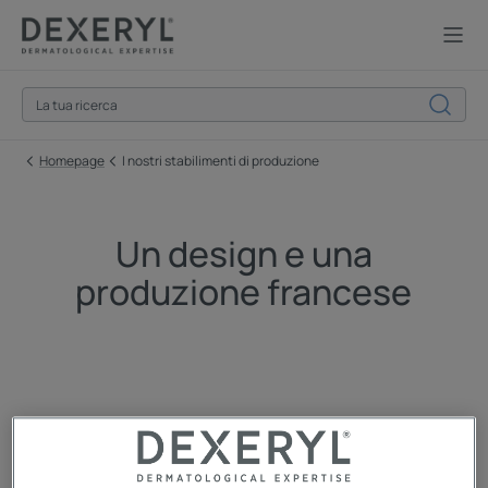
Homepage
I nostri stabilimenti di produzione
Un design e una
produzione francese
Più vicino a te