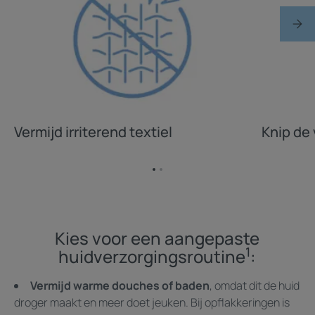
Vermijd irriterend textiel
Knip de 
Ga
Ga
naar
naar
item
item
1
2
Kies voor een aangepaste
1
huidverzorgingsroutine
:
Vermijd warme douches of baden
, omdat dit de huid
droger maakt en meer doet jeuken. Bij opflakkeringen is