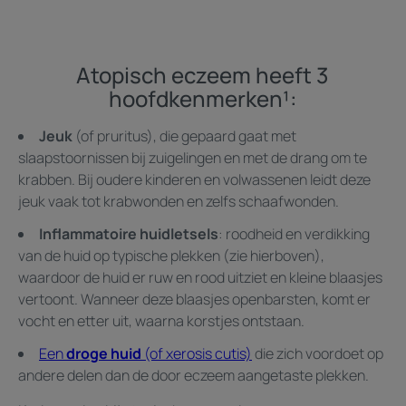
Ga
Ga
Ga
naar
naar
naar
item
item
item
1
2
3
Atopisch eczeem heeft 3
hoofdkenmerken¹:
Jeuk
(of pruritus), die gepaard gaat met
slaapstoornissen bij zuigelingen en met de drang om te
krabben. Bij oudere kinderen en volwassenen leidt deze
jeuk vaak tot krabwonden en zelfs schaafwonden.
Inflammatoire huidletsels
: roodheid en verdikking
van de huid op typische plekken (zie hierboven),
waardoor de huid er ruw en rood uitziet en kleine blaasjes
vertoont. Wanneer deze blaasjes openbarsten, komt er
vocht en etter uit, waarna korstjes ontstaan.
Een
droge huid
(of xerosis cutis)
die zich voordoet op
andere delen dan de door eczeem aangetaste plekken.