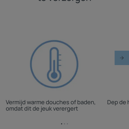
Vermijd warme douches of baden,
Dep de 
omdat dit de jeuk verergert
Ga
Ga
Ga