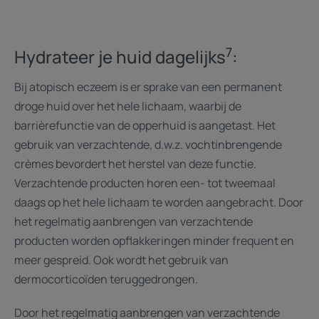
naar
naar
naar
item
item
item
1
2
3
7
Hydrateer je huid dagelijks
:
Bij atopisch eczeem is er sprake van een permanent
droge huid over het hele lichaam, waarbij de
barrièrefunctie van de opperhuid is aangetast. Het
gebruik van verzachtende, d.w.z. vochtinbrengende
crèmes bevordert het herstel van deze functie.
Verzachtende producten horen een- tot tweemaal
daags op het hele lichaam te worden aangebracht. Door
het regelmatig aanbrengen van verzachtende
producten worden opflakkeringen minder frequent en
meer gespreid. Ook wordt het gebruik van
dermocorticoïden teruggedrongen.
Door het regelmatig aanbrengen van verzachtende