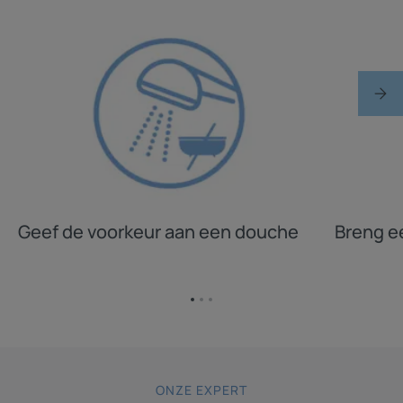
Geef de voorkeur aan een douche
Breng e
Ga
Ga
Ga
naar
naar
naar
item
item
item
1
2
3
ONZE EXPERT