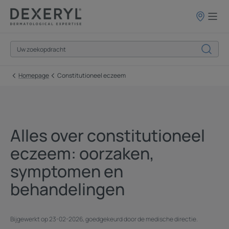
Verkooppun
Homepage
Constitutioneel eczeem
Alles over constitutioneel
eczeem: oorzaken,
symptomen en
behandelingen
Bijgewerkt op
23-02-2026
, goedgekeurd door
de medische directie
.