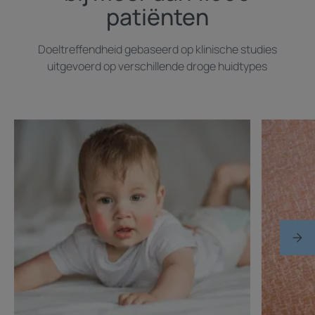
patiënten
Doeltreffendheid gebaseerd op klinische studies
uitgevoerd op verschillende droge huidtypes
Ontdekken
Ontdekke
Constitutioneel
Een
eczeem
droge
huid