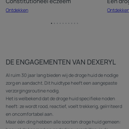
Constitutioneel eczeem
Een dro
Ontdekken
Ontdekke
Ga
Ga
Ga
Ga
Ga
Ga
Ga
Ga
Ga
Ga
naar
naar
naar
naar
naar
naar
naar
naar
naar
naar
item
item
item
item
item
item
item
item
item
item
1
2
3
4
5
6
7
8
9
10
DE ENGAGEMENTEN VAN DEXERYL
Al ruim 30 jaar lang bieden wij de droge huid de nodige
zorg en aandacht. Dit huidtype heeft een aangepaste
verzorgingsroutine nodig.
Het is welbekend dat de droge huid specifieke noden
heeft: ze wordt rood, reactief, voelt trekkerig, geïrriteerd
en oncomfortabel aan.
Maar één ding hebben alle soorten droge huid gemeen: