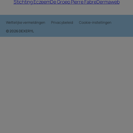
Stichting Eczeem
De Groep Pierre Fabre
Dermaweb
Wettelijke vermeldingen
Privacybeleid
Cookie-instellingen
© 2026 DEXERYL