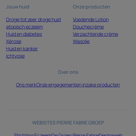
Jouw huid
Onze producten
Droge tot zeer droge huid
Voedende Lotion
atopisch eczeem
Douchecrème
Huid en diabetes
Verzachtende crème
Xérose
Wasolie
Huid en kanker
Ichtyose
Over ons
Ons merk
Onze engagementen inzake producten
WEBSITES PIERRE FABRE GROEP
Stichting Eczeem
De Groep Pierre Fabre
Dermaweb