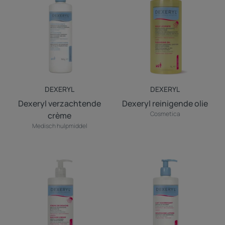
crème
olie
DEXERYL
DEXERYL
Dexeryl verzachtende
Dexeryl reinigende olie
Cosmetica
crème
Medisch hulpmiddel
DEXERYL
DEXERYL
Douchecrème
Voedende
melk