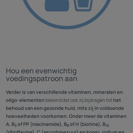
Hou een evenwichtig
voedingspatroon aan
Verder is van verschillende vitaminen, mineralen en
oligo
-
elementen
bekend dat ook zij bijdragen tot
het
behoud van een gezonde huid, mits zij in voldoende
hoeveelheden voorkomen. Onder meer de vitaminen
A, B
of PP (niacinamide), B
of H (biotine), B
3
8
12
(riboflavine), C (ascorbinezuur) en koper, jodium en