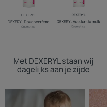
DEXERYL
DEXERYL
DEXERYL Voedende melk
DEXERYL Douchecrème
Cosmetica
Cosmetica
Met DEXERYL staan wij
dagelijks aan je zijde
Ontdekken
Ontdekke
Constitutioneel
Een
eczeem
droge