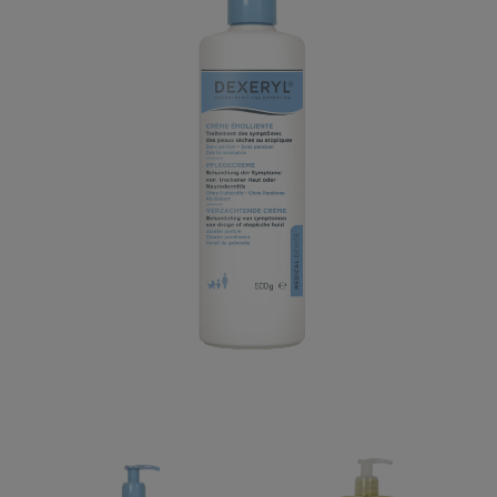
Dexeryl
Dexeryl
verzachtende
reinigende