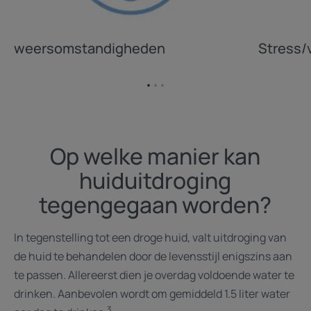
weersomstandigheden
Stress/
Ga
Ga
Ga
naar
naar
naar
item
item
item
1
2
3
Op welke manier kan
huiduitdroging
tegengegaan worden?
In tegenstelling tot een droge huid, valt uitdroging van
de huid te behandelen door de levensstijl enigszins aan
te passen. Allereerst dien je overdag voldoende water te
drinken. Aanbevolen wordt om gemiddeld 1.5 liter water
3