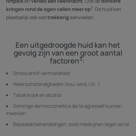
rimpels
en
verlies aan veerkracht
. Ook de
donkere
3
kringen rond de ogen vallen meer op
. De huid kan
plaatselijk ook wat
trekkerig
aanvoelen.
Een uitgedroogde huid kan het
gevolg zijn van een groot aantal
3
factoren
:
Stress en/of vermoeidheid
Weersomstandigheden (kou, wind, UV...)
Tabaksrook en alcohol
Sommige dermocosmetica die te agressief kunnen
inwerken
Bepaalde behandelingen, zoals medicijnen tegen acne