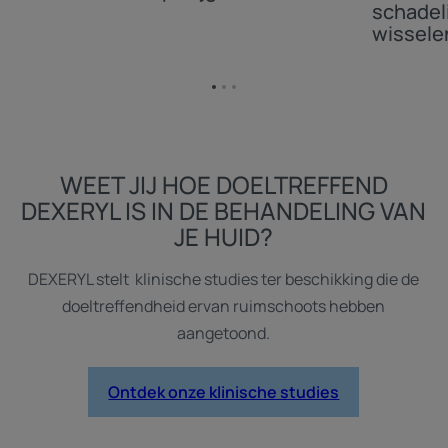
schadeli
wissel
Ga
Ga
Ga
naar
naar
naar
item
item
item
1
2
3
WEET JIJ HOE DOELTREFFEND
DEXERYL IS IN DE BEHANDELING VAN
JE HUID?​
DEXERYL stelt klinische studies ter beschikking die de
doeltreffendheid ervan ruimschoots hebben
aangetoond.
Ontdek onze klinische studies