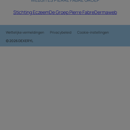
WEBSITES PIERRE FABRE GROEP
Stichting Eczeem
De Groep Pierre Fabre
Dermaweb
Wettelijke vermeldingen
Privacybeleid
Cookie-instellingen
© 2026 DEXERYL