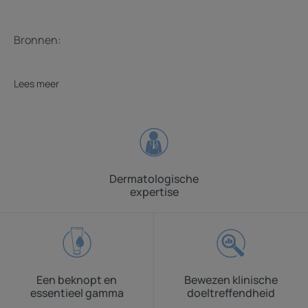
item
item
item
item
item
item
item
item
item
1
2
3
4
5
6
7
8
9
Bronnen:
Lees meer
Dermatologische
expertise
Een beknopt en
Bewezen klinische
essentieel gamma
doeltreffendheid