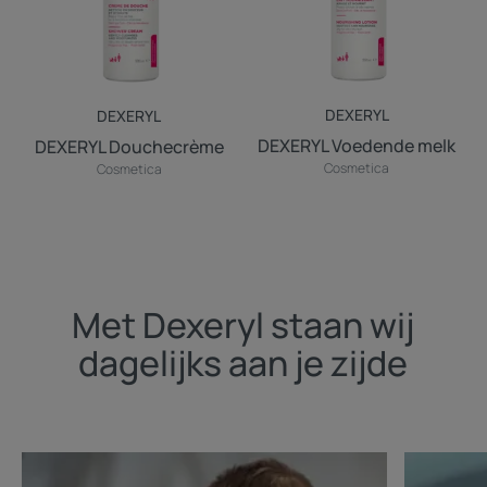
DEXERYL
DEXERYL
DEXERYL Voedende melk
DEXERYL Douchecrème
Cosmetica
Cosmetica
Met Dexeryl staan wij
dagelijks aan je zijde
Ontdekken
Ontdekke