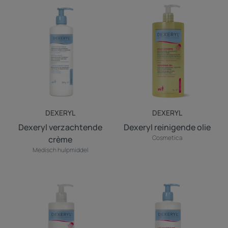
Dexeryl
Dexeryl
verzachtende
reinigende
crème
olie
DEXERYL
DEXERYL
Dexeryl verzachtende
Dexeryl reinigende olie
Cosmetica
crème
Medisch hulpmiddel
DEXERYL
DEXERYL
Douchecrème
Voedende
melk