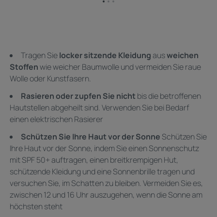
Zum
Zum
Zum
Element
Element
Element
1
2
3
Tragen Sie
locker sitzende Kleidung
aus
weichen
Stoffen
wie weicher Baumwolle und vermeiden Sie raue
Wolle oder Kunstfasern. ​
Rasieren oder zupfen Sie nicht
bis die betroffenen
Hautstellen abgeheilt sind. Verwenden Sie bei Bedarf
einen elektrischen Rasierer
Schützen Sie Ihre Haut vor der Sonne
Schützen Sie
Ihre Haut vor der Sonne, indem Sie einen Sonnenschutz
mit SPF 50+ auftragen, einen breitkrempigen Hut,
schützende Kleidung und eine Sonnenbrille tragen und
versuchen Sie, im Schatten zu bleiben. Vermeiden Sie es,
zwischen 12 und 16 Uhr auszugehen, wenn die Sonne am
höchsten steht