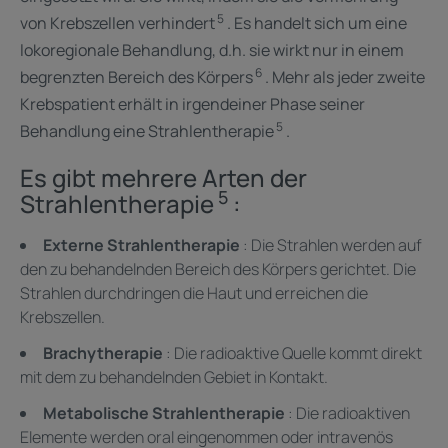
5
von Krebszellen verhindert
. Es handelt sich um eine
lokoregionale Behandlung, d.h. sie wirkt nur in einem
6
begrenzten Bereich des Körpers
. Mehr als jeder zweite
Krebspatient erhält in irgendeiner Phase seiner
5
Behandlung eine Strahlentherapie
. ​
Es gibt mehrere Arten der
5
Strahlentherapie
: ​
Externe Strahlentherapie
: Die Strahlen werden auf
den zu behandelnden Bereich des Körpers gerichtet. Die
Strahlen durchdringen die Haut und erreichen die
Krebszellen. ​
Brachytherapie
: Die radioaktive Quelle kommt direkt
mit dem zu behandelnden Gebiet in Kontakt.
Metabolische Strahlentherapie
: Die radioaktiven
Elemente werden oral eingenommen oder intravenös