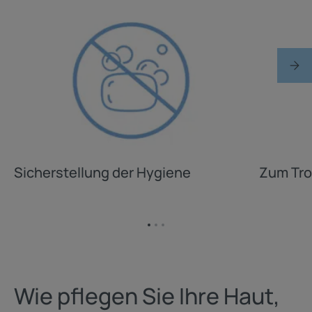
Sicherstellung der Hygiene
Zum Tro
Zum
Zum
Zum
Element
Element
Element
1
2
3
Wie pflegen Sie Ihre Haut,