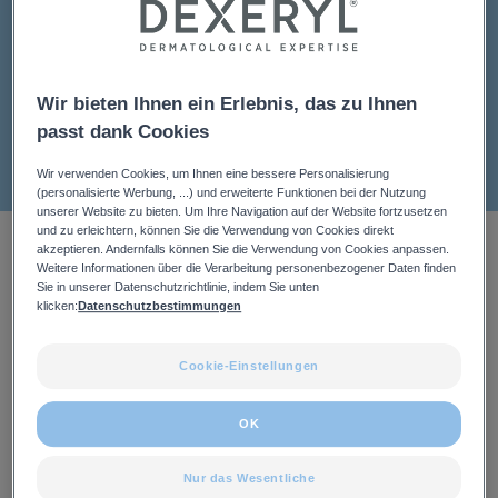
hat mehrere klinische Studien für trockene Haut unter
dermatologischer Aufsicht durchgeführt. Mehr
erfahren überunsere klinischen Studien
Wir bieten Ihnen ein Erlebnis, das zu Ihnen
passt dank Cookies
Wir verwenden Cookies, um Ihnen eine bessere Personalisierung
(personalisierte Werbung, ...) und erweiterte Funktionen bei der Nutzung
unserer Website zu bieten. Um Ihre Navigation auf der Website fortzusetzen
und zu erleichtern, können Sie die Verwendung von Cookies direkt
5 Ergebnisse "Hauttrockenheit
akzeptieren. Andernfalls können Sie die Verwendung von Cookies anpassen.
(Xerose)"
Weitere Informationen über die Verarbeitung personenbezogener Daten finden
Sie in unserer Datenschutzrichtlinie, indem Sie unten
klicken:
Datenschutzbestimmungen
DEXECLEAR
DEXERYL
NEU
Schäumendes
Duschcreme
Cookie-Einstellungen
Reinigungsgel
bei
OK
unreiner
Haut
Nur das Wesentliche