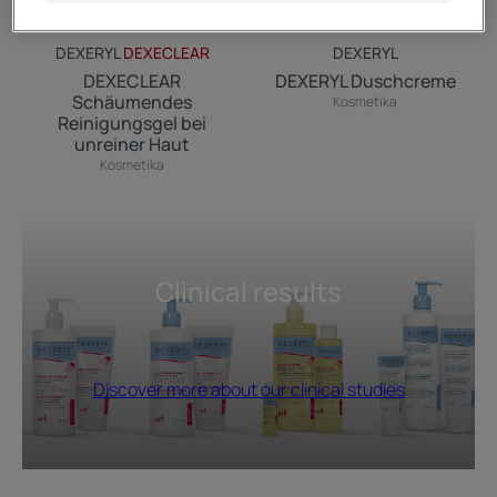
DEXERYL
DEXECLEAR
DEXERYL
DEXECLEAR
DEXERYL Duschcreme
Schäumendes
Kosmetika
Reinigungsgel bei
unreiner Haut
Kosmetika
Clinical results
Discover more about our clinical studies
DEXERYL
DEXERYL