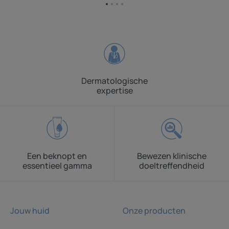
Ga
Ga
Ga
Ga
naar
naar
naar
naar
item
item
item
item
1
2
3
4
Dermatologische
expertise
Een beknopt en
Bewezen klinische
essentieel gamma
doeltreffendheid
Jouw huid
Onze producten