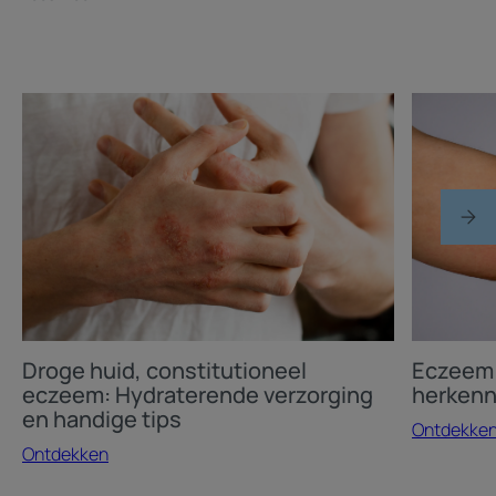
Ontdekken
Ontdekke
Droge
Eczeem
huid,
en
constitutioneel
urticaria:
eczeem:
Symptom
Hydraterende
herkenne
verzorging
en
en
behandele
handige
tips
Droge huid, constitutioneel
Eczeem 
eczeem: Hydraterende verzorging
herkenn
en handige tips
Ontdekke
Ontdekken