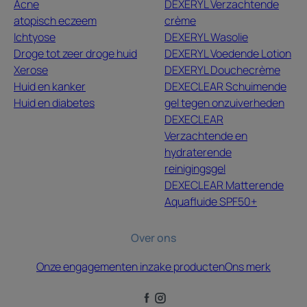
Acne
DEXERYL Verzachtende
atopisch eczeem
crème
Ichtyose
DEXERYL Wasolie
Droge tot zeer droge huid
DEXERYL Voedende Lotion
Xerose
DEXERYL Douchecrème
Huid en kanker
DEXECLEAR Schuimende
Huid en diabetes
gel tegen onzuiverheden
DEXECLEAR
Verzachtende en
hydraterende
reinigingsgel
DEXECLEAR Matterende
Aquafluide SPF50+
Over ons
Onze engagementen inzake producten
Ons merk