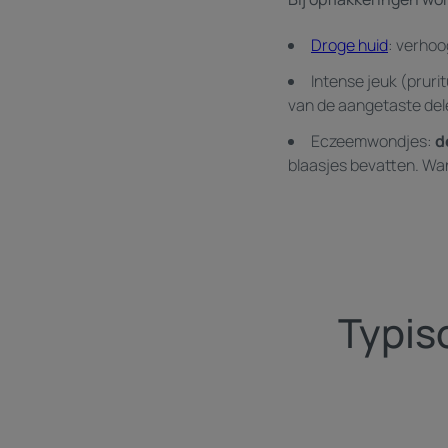
Droge huid
: verhoo
Intense jeuk (prurit
van de aangetaste dele
Eczeemwondjes:
d
blaasjes bevatten. Wa
Typis