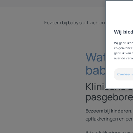
Eczeem bij baby's uit zich onder de vor
Wij bied
Wij gebruiken
en geavanceer
Wat zijn
gebruik van 
over de verw
baby's?
Cookie-i
Klinische 
pasgebor
Eczeem bij kinderen,
opflakkeringen en per
Bij opflakkeringen 