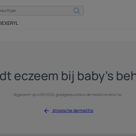
DEXERYL
dt eczeem bij baby's be
Bijgewerkt op
4/06/2026
, goedgekeurd door
de medische directie
.
Atopische dermatitis