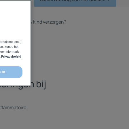
 de huid van uw kind verzorgen?
e reclame, enz.)
en, kunt u het
em bij
eer informatie
:
Privacybeleid
OK
ringen bij
inflammatoire