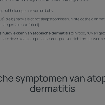
gt het huidongemak van de baby.
us) die bij baby's leidt tot slaapstoornissen, rusteloosheid en he
n tegen lakens of kledij.
e huidvlekken van atopische dermatitis
zijn rood, ruw en ge
nneer deze blaasjes openscheuren, gaan er zich korstjes vorme
che symptomen van ato
dermatitis