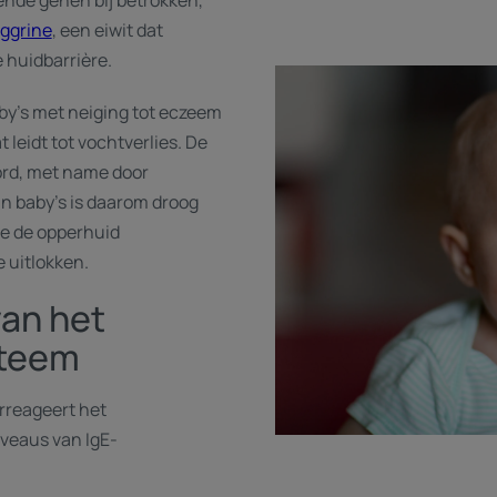
llende genen bij betrokken,
aggrine
, een eiwit dat
e huidbarrière.
aby's met neiging tot eczeem
leidt tot vochtverlies. De
oord, met name door
an baby's is daarom droog
ie de opperhuid
 uitlokken.
van het
teem
erreageert het
veaus van IgE-