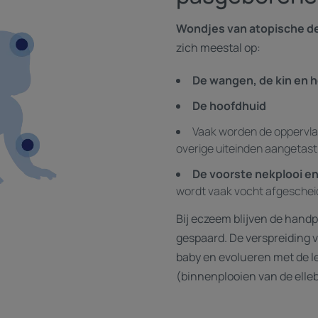
Wondjes van atopische de
zich meestal op:
De wangen, de kin en 
De hoofdhuid
Vaak worden de oppervl
overige uiteinden aangetast
De voorste nekplooi en
wordt vaak vocht afgescheid
Bij eczeem blijven de handp
gespaard. De verspreiding 
baby en evolueren met de lee
(binnenplooien van de elle