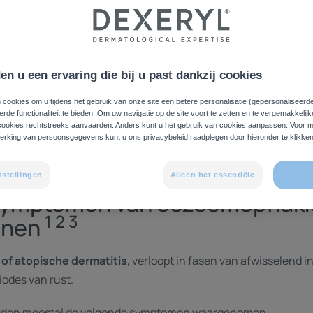
m van jeuk en roodheid. Hoe kunt u de symptomen herkennen en
en u een ervaring die bij u past dankzij cookies
 cookies om u tijdens het gebruik van onze site een betere personalisatie (gepersonaliseerd
de functionaliteit te bieden. Om uw navigatie op de site voort te zetten en te vergemakkelijk
 de symptomen van ecze
cookies rechtstreeks aanvaarden. Anders kunt u het gebruik van cookies aanpassen. Voor m
erking van persoonsgegevens kunt u ons privacybeleid raadplegen door hieronder te klikken
nstellingen
Alleen het essentiële
symptomen van eczeemopflakke
1 2 3
enen
 of atopische dermatitis
, verloopt in fasen van afwisselend 
iodes van rust.
worden meestal de volgende symptomen waargenomen: