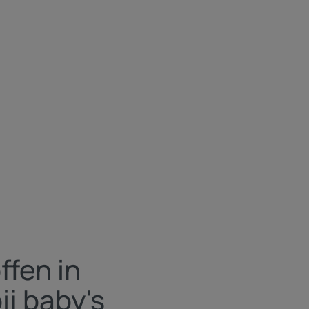
ffen in
ij baby's