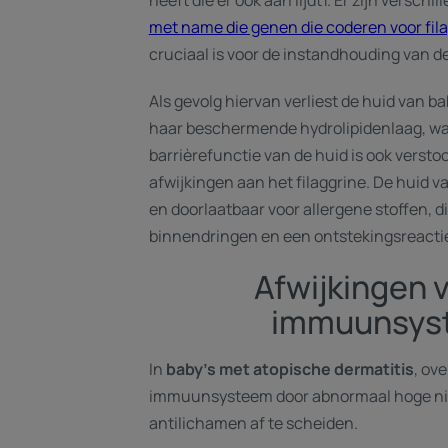
heeft die er ook aan lijdt1. Er zijn verschi
met name die genen die coderen voor fil
cruciaal is voor de instandhouding van d
Als gevolg hiervan verliest de huid van b
haar beschermende hydrolipidenlaag, wat 
barrièrefunctie van de huid is ook verst
afwijkingen aan het filaggrine. De huid v
en doorlaatbaar voor allergene stoffen, d
binnendringen en een ontstekingsreactie
Afwijkingen 
immuunsys
In
baby's met atopische dermatitis
, ov
immuunsysteem door abnormaal hoge ni
antilichamen af te scheiden.