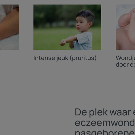
Intense jeuk (pruritus)
Wondje
door 
De plek waar 
eczeemwondje
pasgeboren