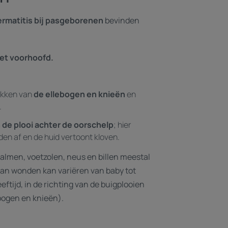
rmatitis bij pasgeborenen
bevinden
het voorhoofd.
akken van
de ellebogen en knieën
en
.
 de plooi achter de oorschelp
; hier
en af en de huid vertoont kloven.
almen, voetzolen, neus en billen meestal
van wonden kan variëren van baby tot
ftijd, in de richting van de buigplooien
bogen en knieën).