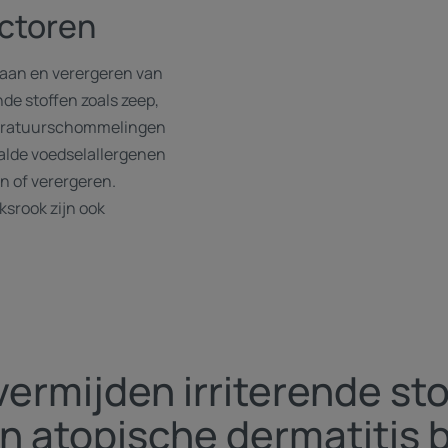
ctoren
staan en verergeren van
nde stoffen zoals zeep,
peratuurschommelingen
lde voedselallergenen
n of verergeren.
ksrook zijn ook
vermijden irriterende sto
n atopische dermatitis b