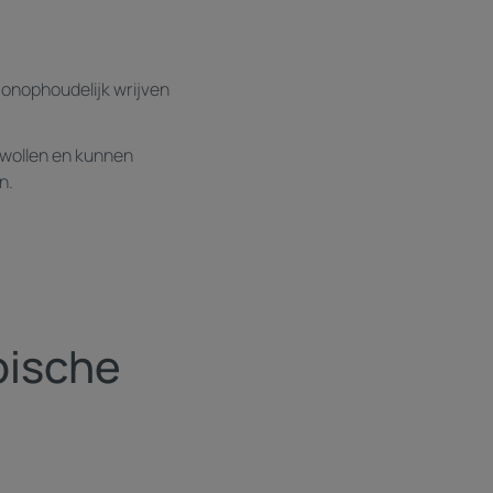
t onophoudelijk wrijven
zwollen en kunnen
n.
pische