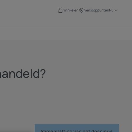
Winkelen
Verkooppunten
NL
handeld?
Samenvatting van het dossier