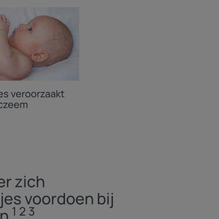
s veroorzaakt
eczeem
er zich
s voordoen bij
1 2 3
en