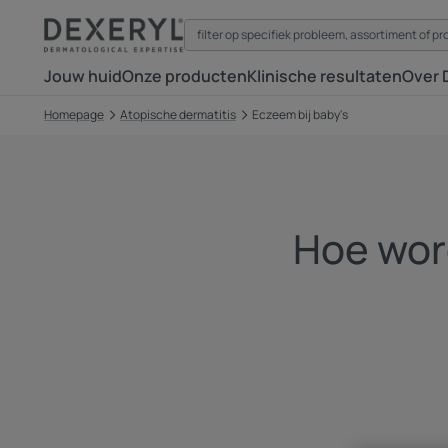
Jouw huid
Onze producten
Klinische resultaten
Over 
Homepage
Atopische dermatitis
Eczeem bij baby's
Hoe wor