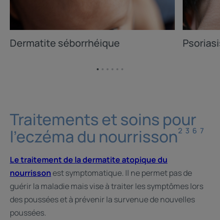
Dermatite séborrhéique
Psoriasi
Aller
Aller
Aller
Aller
Aller
Aller
à
à
à
à
à
à
l'item
l'item
l'item
l'item
l'item
l'item
1
2
3
4
5
6
Traitements et soins pour
² ³ ⁶ ⁷
l'eczéma du nourrisson
Le traitement de la dermatite atopique du
nourrisson
est symptomatique. Il ne permet pas de
guérir la maladie mais vise à traiter les symptômes lors
des poussées et à prévenir la survenue de nouvelles
poussées.