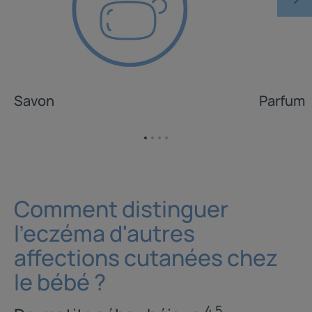
Savon
Parfum
Aller
Aller
Aller
Aller
à
à
à
à
l'item
l'item
l'item
l'item
1
2
3
4
Comment distinguer
l'eczéma d'autres
affections cutanées chez
le bébé ?
4 5