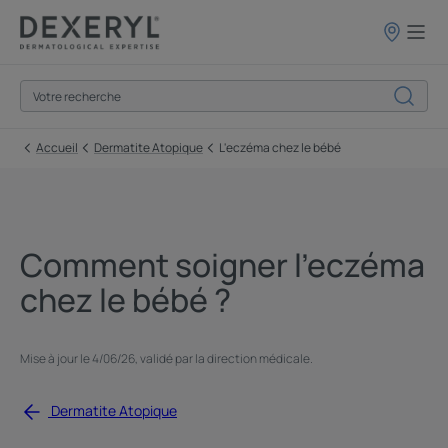
Points
de
vente
Accueil
Dermatite Atopique
L'eczéma chez le bébé
Comment soigner l’eczéma
chez le bébé ?
Mise à jour le
4/06/26
, validé par
la direction médicale
.
Dermatite Atopique