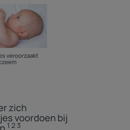
s veroorzaakt
eczeem
er zich
s voordoen bij
1 2 3
en