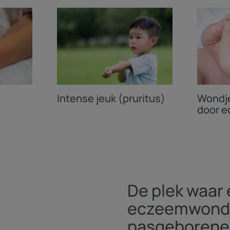
Intense jeuk (pruritus)
Wondje
door 
De plek waar 
eczeemwondje
pasgeboren