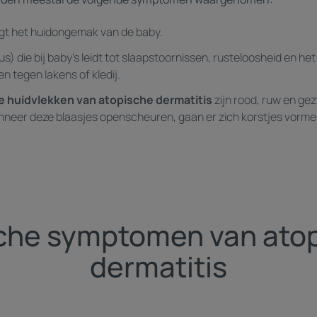
gt het huidongemak van de baby.
us) die bij baby's leidt tot slaapstoornissen, rusteloosheid en he
n tegen lakens of kledij.
e huidvlekken van atopische dermatitis
zijn rood, ruw en ge
nneer deze blaasjes openscheuren, gaan er zich korstjes vorme
che symptomen van ato
dermatitis