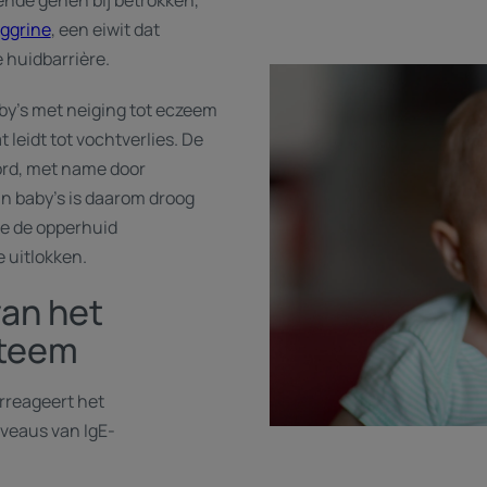
llende genen bij betrokken,
aggrine
, een eiwit dat
e huidbarrière.
aby's met neiging tot eczeem
leidt tot vochtverlies. De
oord, met name door
an baby's is daarom droog
ie de opperhuid
 uitlokken.
van het
teem
erreageert het
veaus van IgE-