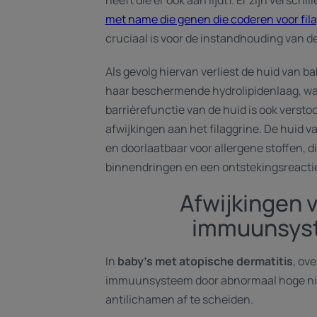
heeft die er ook aan lijdt1. Er zijn verschi
met name die genen die coderen voor fil
cruciaal is voor de instandhouding van d
Als gevolg hiervan verliest de huid van b
haar beschermende hydrolipidenlaag, wat 
barrièrefunctie van de huid is ook verst
afwijkingen aan het filaggrine. De huid v
en doorlaatbaar voor allergene stoffen, d
binnendringen en een ontstekingsreactie
Afwijkingen 
immuunsys
In
baby's met atopische dermatitis
, ov
immuunsysteem door abnormaal hoge ni
antilichamen af te scheiden.