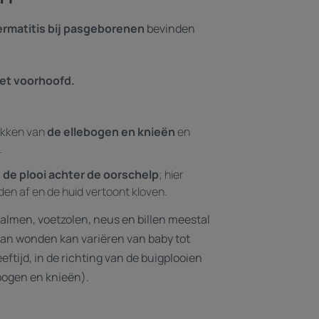
rmatitis bij pasgeborenen
bevinden
het voorhoofd.
akken van
de ellebogen en knieën
en
.
 de plooi achter de oorschelp
; hier
en af en de huid vertoont kloven.
almen, voetzolen, neus en billen meestal
van wonden kan variëren van baby tot
ftijd, in de richting van de buigplooien
bogen en knieën).