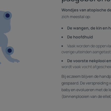
Wondjes van atopische de
zich meestal op:
De wangen, de kin en 
De hoofdhuid
Vaak worden de oppervl
overige uiteinden aangetast
De voorste nekplooi en
wordt vaak vocht afgescheid
Bij eczeem blijven de handp
gespaard. De verspreiding 
baby en evolueren met de lee
(binnenplooien van de elle