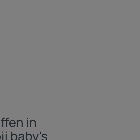
ffen in
ij baby's