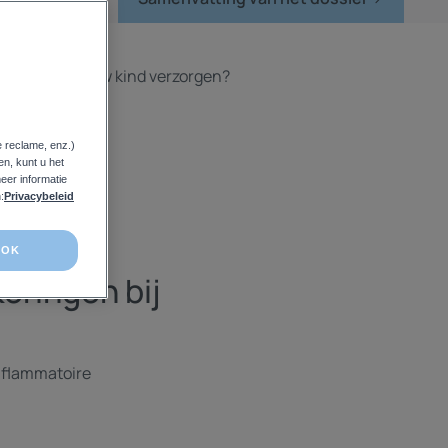
 de huid van uw kind verzorgen?
e reclame, enz.)
en, kunt u het
em bij
eer informatie
:
Privacybeleid
OK
ringen bij
inflammatoire