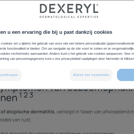
m van jeuk en roodheid. Hoe kunt u de symptomen herkennen en
en u een ervaring die bij u past dankzij cookies
 cookies om u tijdens het gebruik van onze site een betere personalisatie (gepersonaliseerd
de functionaliteit te bieden. Om uw navigatie op de site voort te zetten en te vergemakkelijk
 de symptomen van ecze
cookies rechtstreeks aanvaarden. Anders kunt u het gebruik van cookies aanpassen. Voor m
erking van persoonsgegevens kunt u ons privacybeleid raadplegen door hieronder te klikken
nstellingen
Alleen het essentiële
symptomen van eczeemopflakke
1 2 3
enen
 of atopische dermatitis
, verloopt in fasen van afwisselend 
iodes van rust.
worden meestal de volgende symptomen waargenomen: