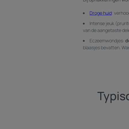
Droge huid
: verhoo
Intense jeuk (prurit
van de aangetaste dele
Eczeemwondjes:
d
blaasjes bevatten. Wa
Typis