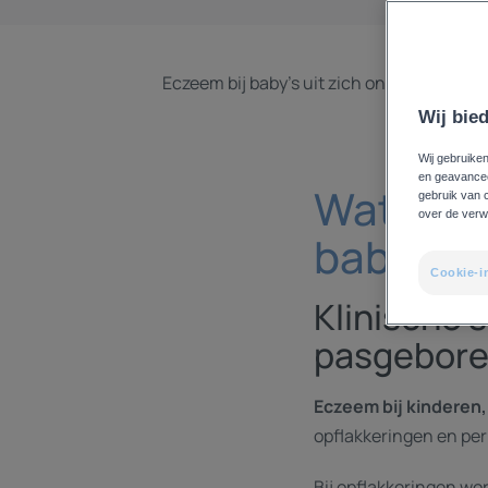
Eczeem bij baby's uit zich onder de vor
Wij bied
Wij gebruiken
en geavanceer
Wat zijn
gebruik van 
over de verw
baby's?
Cookie-i
Klinische 
pasgebor
Eczeem bij kinderen,
opflakkeringen en per
Bij opflakkeringen 