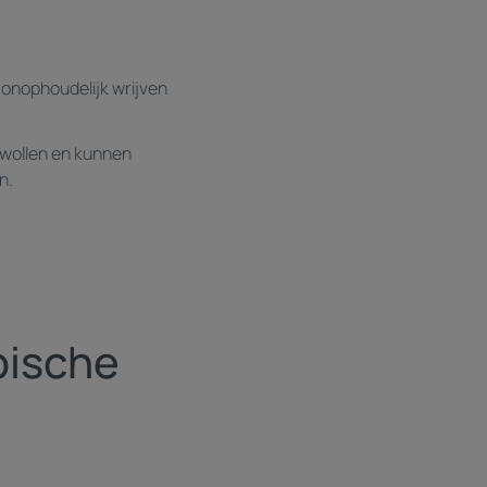
t onophoudelijk wrijven
zwollen en kunnen
n.
pische