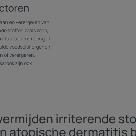
ctoren
staan en verergeren van
nde stoffen zoals zeep,
peratuurschommelingen
lde voedselallergenen
n of verergeren.
ksrook zijn ook
vermijden irriterende sto
n atopische dermatitis b