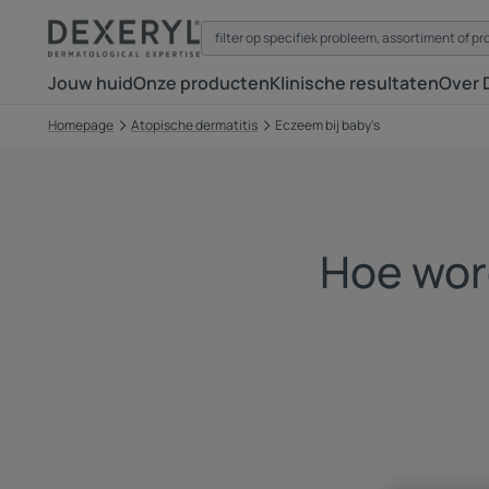
Jouw huid
Onze producten
Klinische resultaten
Over 
Homepage
Atopische dermatitis
Eczeem bij baby's
Hoe wor