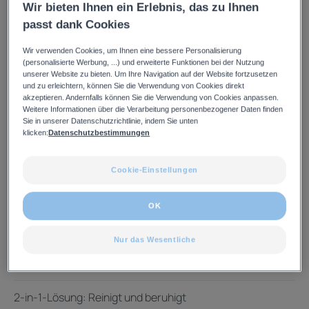
wird. Es reinigt und hilft, Irritationen und Rötungen zu
Wir bieten Ihnen ein Erlebnis, das zu Ihnen
lindern, während es das Wohlbefinden empfindlicher Haut
passt dank Cookies
wiederherstellt. Erlebe eine durchschnittliche Reduktion
des Juckreizgefühls um 76 %¹ im Gesicht bereits nach der
Wir verwenden Cookies, um Ihnen eine bessere Personalisierung
(personalisierte Werbung, ...) und erweiterte Funktionen bei der Nutzung
ersten Anwendung¹.
unserer Website zu bieten. Um Ihre Navigation auf der Website fortzusetzen
und zu erleichtern, können Sie die Verwendung von Cookies direkt
akzeptieren. Andernfalls können Sie die Verwendung von Cookies anpassen.
Angereichert mit Glycerin und Dextransulfat bietet die
Weitere Informationen über die Verarbeitung personenbezogener Daten finden
DEXECLEAR feuchtigkeitsspendende, beruhigende
Sie in unserer Datenschutzrichtlinie, indem Sie unten
klicken:
Datenschutzbestimmungen
Reinigung ein feuchtigkeitsspendendes und erfrischends
Pflegeerlebnis.
Cookie-Einstellungen
¹ Juckreizempfinden aufgrund trockener Haut, interne
Anwenderbeobachtung mit 43 AnwenderInnen unter
OK
austrocknender Akne-Therapie (>/= 14 Jahre), 1 bis 2
Anwendungen pro Tag über 4 Wochen. Selbstbewertung
Nur das Wesentliche
per Fragebogen. Basierend auf internen Studien.
2-in-1-Lösung: Reinigt und beruhigt