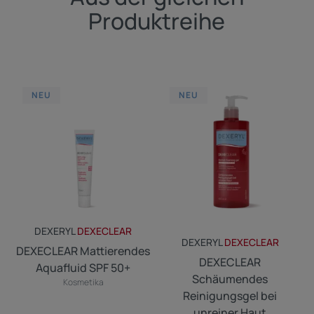
Produktreihe
DEXECLEAR
DEXECLEAR
NEU
NEU
Mattierendes
Schäumendes
Aquafluid
Reinigungsgel
SPF
bei
50+
unreiner
Haut
DEXERYL
DEXECLEAR
DEXERYL
DEXECLEAR
DEXECLEAR Mattierendes
DEXECLEAR
Aquafluid SPF 50+
Schäumendes
Kosmetika
Reinigungsgel bei
unreiner Haut