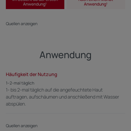
Anwendung¹
Anwendung¹
3. Stellt das Wohlbefinden der Haut wieder her
Quellen anzeigen
Textur
Umwelt
Anwendung
Geruch des Inhalts
Häufigkeit der Nutzung
Ohne Duftstoffe
1–2-mal täglich
¹ Im Gesicht ab der ersten Anwendung: Juckreizempfinden aufgrund
1- bis 2-mal täglich auf die angefeuchtete Haut
trockener Haut, interne Anwenderbeobachtung mit 43 AnwenderInnen
unter austrocknender Akne-Therapie (>/= 14 Jahre), 1 bis 2 Anwendungen
auftragen, aufschäumen und anschließend mit Wasser
pro Tag über 4 Wochen, Selbstbewertung per Fragebogen.
abspülen.
Quellen anzeigen