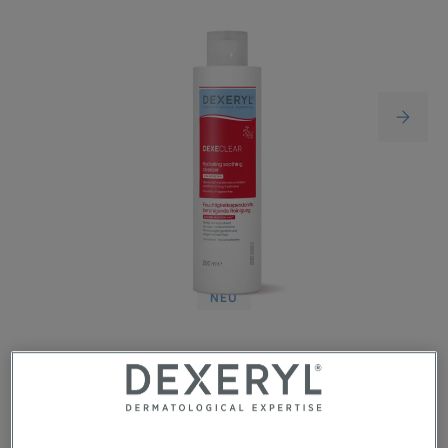
NEU
Unsere neue DEXECLEAR feuchtigkeitsspendende,
beruhigende Reinigung enthält eine 2-in-1-Formel, die
speziell für trockene und gereizte Haut entwickelt wurde,
die durch eine medikamentöse Akne-Therapie verursacht