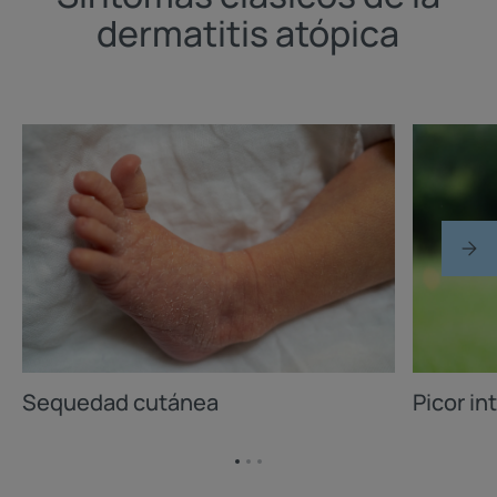
dermatitis atópica
Sequedad cutánea
Picor in
Ir
Ir
Ir
al
al
al