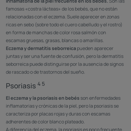
inflamatoria de la piel frecuente en los bebés.
Son las
famosas «costra lácteas» de los bebés, que no están
relacionadas con el eczema. Suele aparecer en zonas
ricas en sebo (sobre todo el cuero cabelludo y el rostro)
en forma de manchas de color rosa salmón con
escamas gruesas, grasas, blancas o amarillas.
Eczema y dermatitis seborreica
pueden aparecer
juntas y ser una fuente de confusión, pero la dermatitis
seborreica puede distinguirse por la ausencia de signos
de rascado o de trastornos del sueño.
4 5
Psoriasis
El eczema y la psoriasis en bebés
son enfermedades
inflamatorias y crónicas de la piel, pero la psoriasis se
caracteriza por placas rojas y duras con escamas
adherentes de color blanco plateado.
A diferencia del eczema, la psoriasis es poco frecuente