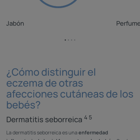
Jabón
Perfum
Ir
Ir
Ir
Ir
al
al
al
al
elemento
elemento
elemento
elemento
1
2
3
4
¿Cómo distinguir el
eczema de otras
afecciones cutáneas de los
bebés?
4 5
Dermatitis seborreica
La dermatitis seborreica es una
enfermedad