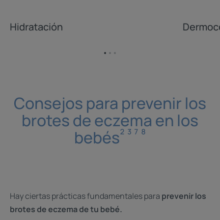
Hidratación
Dermoco
Ir
Ir
Ir
al
al
al
elemento
elemento
elemento
1
2
3
Consejos para prevenir los
brotes de eczema en los
² ³ ⁷ ⁸
bebés
Hay ciertas prácticas fundamentales para
prevenir los
brotes de eczema de tu bebé.