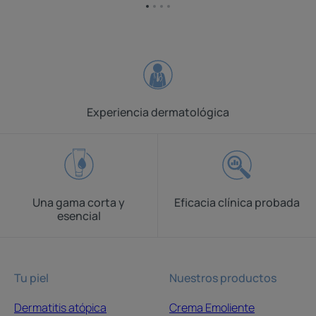
Ir
Ir
Ir
Ir
al
al
al
al
elemento
elemento
elemento
elemento
1
2
3
4
Experiencia dermatológica
Una gama corta y
Eficacia clínica probada
esencial
Tu piel
Nuestros productos
Dermatitis atópica
Crema Emoliente