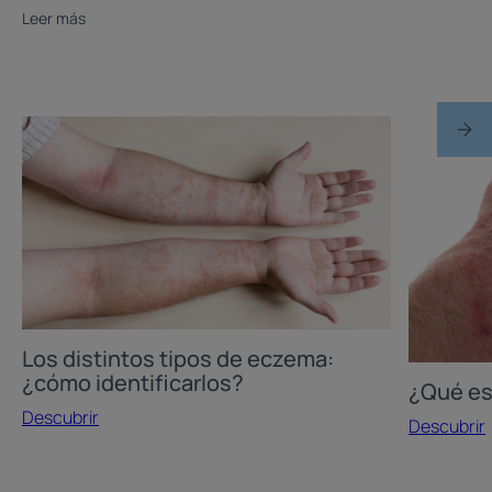
Leer más
Descubrir
Descubrir
Los
¿Qué
distintos
es
tipos
el
de
eczema?
eczema:
¿cómo
identificarlos?
Los distintos tipos de eczema:
¿cómo identificarlos?
¿Qué es
Descubrir
Descubrir