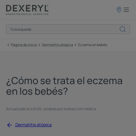
Puntos
de
venta
Página de inicio
Dermatitis atópica
Eczema en bebés
¿Cómo se trata el eczema
en los bebés?
Actualizado el
4/6/26
, validado por
la dirección médica
.
Dermatitis atópica