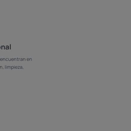
onal
e encuentran en
, limpieza,