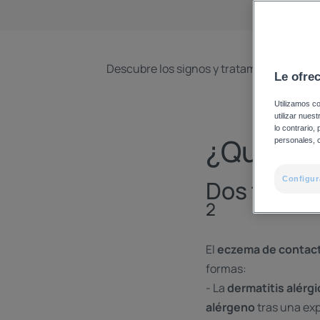
Descubre los signos y tratamientos del ec
Le ofre
Utilizamos co
utilizar nues
lo contrario,
¿Qué es
personales, c
Configur
Dos tipos 
2
El
eczema de contact
formas:
- La
dermatitis alérg
alérgeno
tras una exp