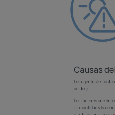
Causas del
Los agentes irritantes
ácidos).
Los factores que dete
- la cantidad y la con
- la duración y frecue