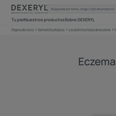
Tu piel
Nuestros productos
Sobre DEXERYL
Página de inicio
Dermatitis atópica
Los distintos tipos de eczema
Eczema 