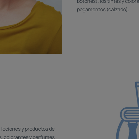
botones), los tintes y colora
pegamentos (calzado).
, lociones y productos de
, colorantes y perfumes