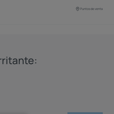
Puntos de venta
ritante:
r