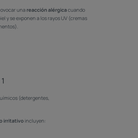
rovocar una
reacción alérgica
cuando
iel y se exponen a los rayos UV (cremas
mentos).
1
o
 químicos (detergentes,
 irritativo
incluyen: