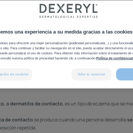
zema de contacto alérgico e irritativo. Consejos expertos para 
cemos una experiencia a su medida gracias a las cookies
okies para ofrecerle una mejor personalización (publicidad personalizada...) y una funcional
tro sitio. Para continuar y facilitar su navegación en el sitio, puede aceptar directamente el u
 puede personalizar el uso de cookies. Para obtener más información sobre el tratamiento de
 el eczema de contacto?
onsulte nuestra política de privacidad haciendo clic a continuación:
Política de confidencia
ación de cookies
Sólo lo esencial
de eczema contacto: alérgico e 
o, o dermatitis de contacto
, es un tipo de eczema que se ma
ica de contacto
se produce cuando una persona desarrolla
se
osición repetida.