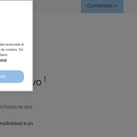
Contenido
calmar tu piel.
idad avanzada al
so de cookies. De
 datos
lidad
1
OK
irritativo
nifiesta de dos
nsibilidad a un