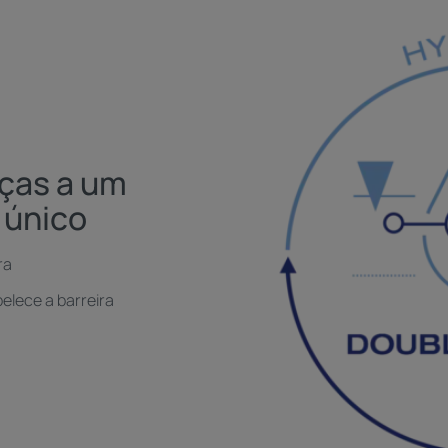
aças a um
 único
ra
elece a barreira