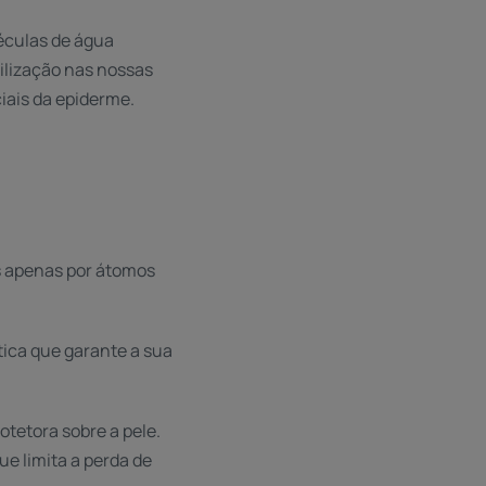
léculas de água
tilização nas nossas
iais da epiderme.
s apenas por átomos
ica que garante a sua
otetora sobre a pele.
e limita a perda de