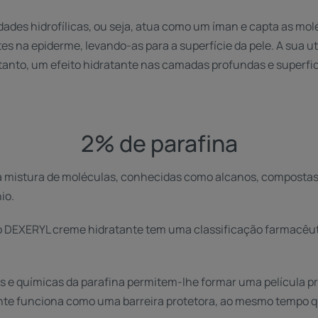
edades hidrofílicas, ou seja, atua como um íman e capta as mo
s na epiderme, levando-as para a superfície da pele. A sua u
tanto, um efeito hidratante nas camadas profundas e superfic
2% de parafina
ma mistura de moléculas, conhecidas como alcanos, composta
io.
no DEXERYL creme hidratante tem uma classificação farmacêut
as e químicas da parafina permitem-lhe formar uma película pr
te funciona como uma barreira protetora, ao mesmo tempo qu