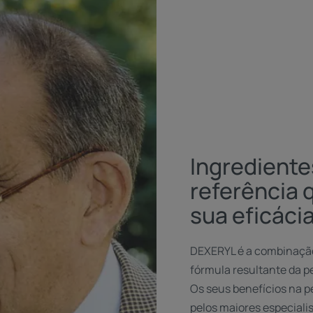
Ingrediente
referência
sua eficáci
DEXERYL é a combinação
fórmula resultante da p
Os seus benefícios na p
pelos maiores especial