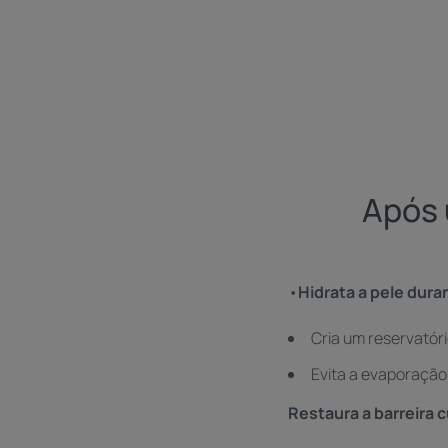
Após 
•
Hidrata a pele dur
Cria um reservatóri
Evita a evaporação
Restaura a barreira 