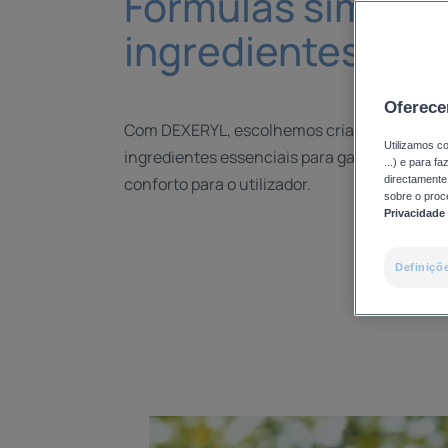
Fórmulas simple
ingredientes ess
Oferece
Com DEXERYL, escolhemos criar fórmulas s
Utilizamos co
ingredientes essenciais para garantir eficác
...) e para f
conforto para o utilizador.
directamente 
sobre o proc
Privacidade
Definiçõ