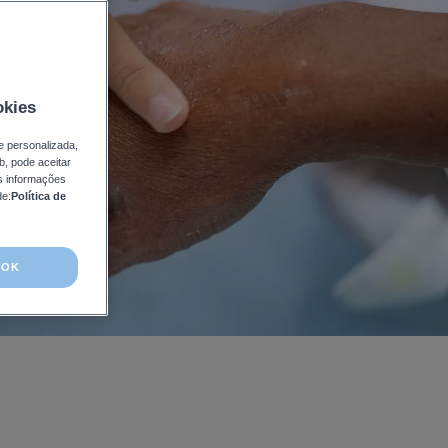
okies
e personalizada,
b, pode aceitar
is informações
de:
Política de
OK