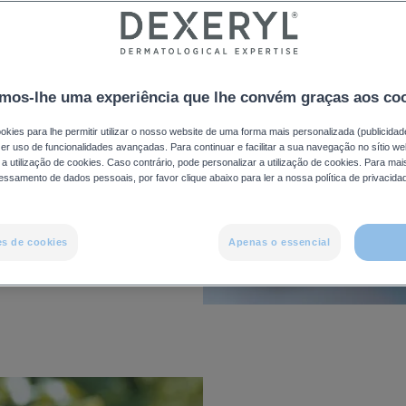
s com
enciais
mos-lhe uma experiência que lhe convém graças aos co
imples com
okies para lhe permitir utilizar o nosso website de uma forma mais personalizada (publicidad
ia e o máximo
azer uso de funcionalidades avançadas. Para continuar e facilitar a sua navegação no sítio we
a utilização de cookies. Caso contrário, pode personalizar a utilização de cookies. Para ma
essamento de dados pessoais, por favor clique abaixo para ler a nossa política de privacida
es de cookies
Apenas o essencial