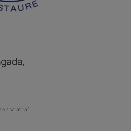
ngada,
2
 e à parafina