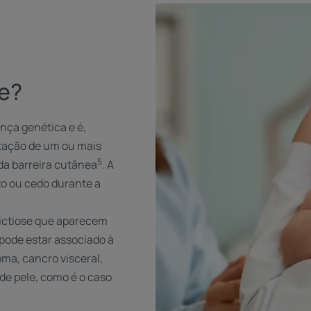
se?
nça genética e é,
utação de um ou mais
5
a barreira cutânea
. A
to ou cedo durante a
 ictiose que aparecem
pode estar associado à
ma, cancro visceral,
de pele, como é o caso