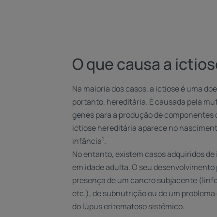
O que causa a ictio
Na maioria dos casos, a ictiose é uma doe
portanto, hereditária. É causada pela m
genes para a produção de componentes d
ictiose hereditária aparece no nascimen
1
infância
.
No entanto, existem casos adquiridos de
em idade adulta. O seu desenvolvimento 
presença de um cancro subjacente (linfo
etc.), de subnutrição ou de um problema 
do lúpus eritematoso sistémico.