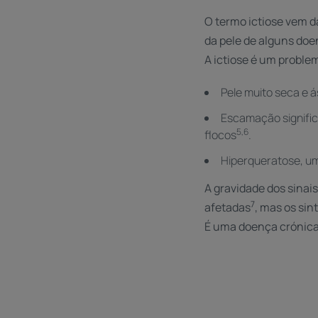
O termo ictiose vem da
da pele de alguns doe
A ictiose é um proble
Pele muito seca e 
Escamação signific
5,6
flocos
.
Hiperqueratose, u
A gravidade dos sinais
7
afetadas
, mas os si
É uma doença crónica