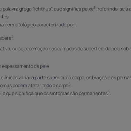
3
 palavra grega "ichthus", que significa peixe
, referindo-se 
ntes.
ma dermatológico caracterizado por:
4
áspera
ativa, ou seja, remoção das camadas de superfície da pele sob
m espessamento da pele
 clínicos varia: a parte superior do corpo, os braços e as pern
5
ntomas podem afetar todo o corpo
.
8
, o que significa que os sintomas são permanentes
.