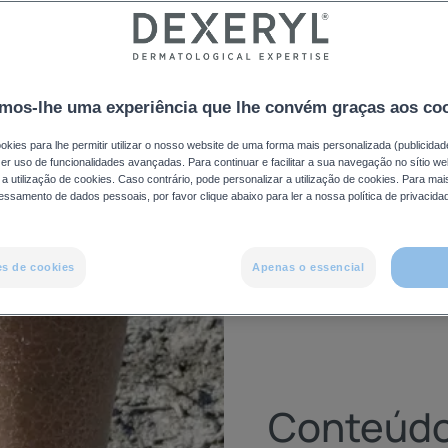
rque existem várias formas diferentes de gravidade1,2. A ictio
 aspeto “escamado”. Mas o que é a ictiose? Quais são os sint
mos-lhe uma experiência que lhe convém graças aos co
cias desta condição? O que pode ser feito para reduzir os si
okies para lhe permitir utilizar o nosso website de uma forma mais personalizada (publicidad
azer uso de funcionalidades avançadas. Para continuar e facilitar a sua navegação no sítio we
a utilização de cookies. Caso contrário, pode personalizar a utilização de cookies. Para ma
essamento de dados pessoais, por favor clique abaixo para ler a nossa política de privacida
es de cookies
Apenas o essencial
Conteúd