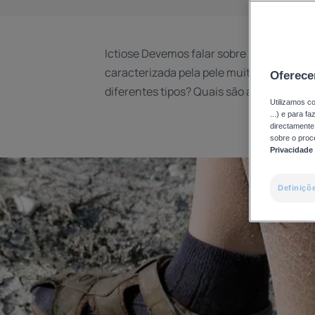
Ictiose Devemos falar sobre a ictiose po
caracterizada pela pele muito seca e com
Oferece
diferentes tipos? Quais são as consequên
Utilizamos co
...) e para f
directamente 
sobre o proc
Privacidade
Definiçõ