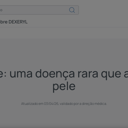
bre DEXERYL
e: uma doença rara que 
pele
Atualizado em
03/04/26
, validado por
a direção médica
.