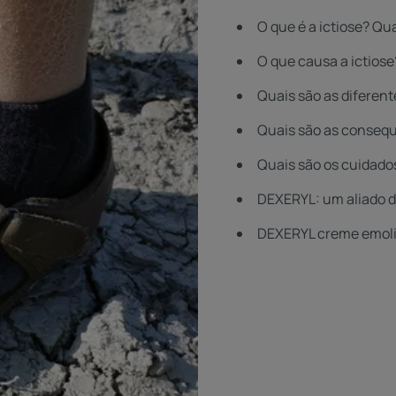
O que é a ictiose? Qu
O que causa a ictiose
Quais são as diferent
Quais são as consequ
Quais são os cuidados
DEXERYL: um aliado de
DEXERYL creme emol