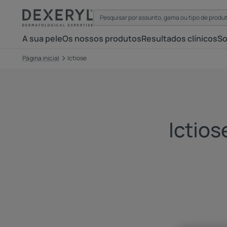
A sua pele
Os nossos produtos
Resultados clínicos
So
Página inicial
Ictiose
Ictios