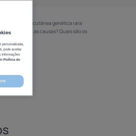
se é uma doença cutânea genética rara
omas? Quais são as causas? Quais são os
okies
ntomas?
e personalizada,
b, pode aceitar
is informações
de:
Política de
OK
os