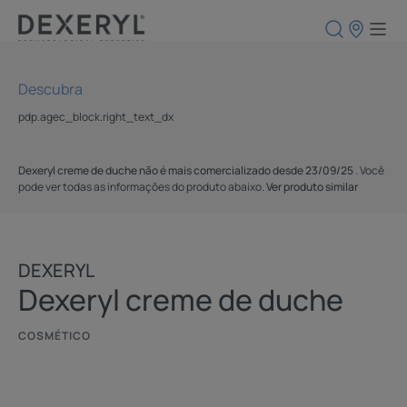
Pontos
de
venda
Descubra
pdp.agec_block.right_text_dx
Dexeryl creme de duche não é mais comercializado desde 23/09/25
. Você
pode ver todas as informações do produto abaixo.
Ver produto similar
DEXERYL
Dexeryl creme de duche
COSMÉTICO