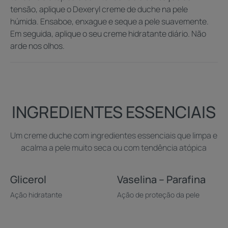
tensão, aplique o Dexeryl creme de duche na pele
húmida. Ensaboe, enxague e seque a pele suavemente.
Vantagem
Em seguida, aplique o seu creme hidratante diário. Não
arde nos olhos.
Uma fórmula simples e suavizante, que hidrata, sem
perfume nem sabão.
Benefícios
INGREDIENTES ESSENCIAIS
• Limpa delicadamente a pele muito seca
• Hidratação duradoura
Um creme duche com ingredientes essenciais que limpa e
• Acalma o prurido
acalma a pele muito seca ou com tendência atópica
Textura
Reciclável
Glicerol
Vaselina – Parafina
Ação hidratante
Ação de proteção da pele
Benefícios da textura
Sem sabão