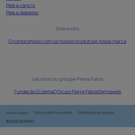
Pele e cancro
Pele e diabetes
Sobre nós
O compromisso com os nossos produtos
A nossa marca
Les sites du groupe Pierre Fabre
Fundação Eczema
O Grupo Pierre Fabre
Dermaweb
Avisos Legais
Política de Privacidade
Definições de cookies
© 2026 DEXERYL