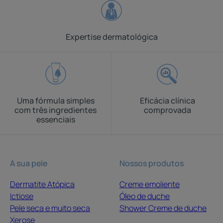
1
2
3
4
5
6
7
8
9
10
Expertise dermatológica
Uma fórmula simples
Eficácia clínica
com três ingredientes
comprovada
essenciais
A sua pele
Nossos produtos
Dermatite Atópica
Creme emoliente
Ictiose
Óleo de duche
Pele seca e muito seca
Shower Creme de duche
Xerose