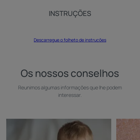
INSTRUÇÕES
Descarregue o folheto de instruções
Os nossos conselhos
Reunimos algumas informações que lhe podem
interessar.
Descubra
Descubra
Dermatite
Pele
atópica:
seca