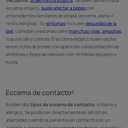
frecuente
,
la dermatitis atópica
, también denominada
eccema atópico,
suele afectar a bebés
con
antecedentes familiares de atopia (eccema, asma o
rinitis alérgica). Su
síntomas
incluyen
sequedad de la
piel
, comezón y lesiones como
manchas rojas, ampollas,
supuración y costras. El eccema atópico suele oscilar
entre ciclos de brotes con aparición o exacerbación de
síntomas y fases de remisión con síntomas escasos o
nulos.
Eccema de contacto²
Existen dos
tipos de eccema de contacto
: irritante y
alérgico. Se producen directamente en las zonas
afectadas cuando la piel entra en contacto con un
irritante o alérgeno (básicamente las manos, el cuello y