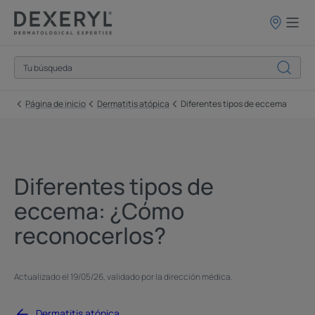
Puntos
de
venta
Página de inicio
Dermatitis atópica
Diferentes tipos de eccema
Diferentes tipos de
eccema: ¿Cómo
reconocerlos?
Actualizado el
19/05/26
, validado por
la dirección médica
.
Dermatitis atópica