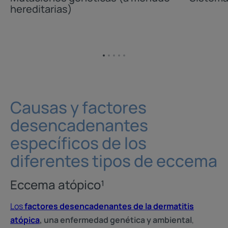
hereditarias)
Ir
Ir
Ir
Ir
Ir
al
al
al
al
al
elemento
elemento
elemento
elemento
elemento
1
2
3
4
5
Causas y factores
desencadenantes
específicos de los
diferentes tipos de eccema
Eccema atópico¹
Los
factores desencadenantes de la dermatitis
atópica
, una enfermedad genética y ambiental
,