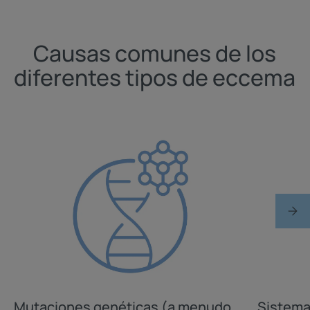
Causas comunes de los
diferentes tipos de eccema
Mutaciones genéticas (a menudo
Sistema