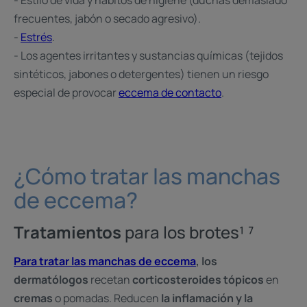
- Estilo de vida y hábitos de higiene (duchas demasiado
frecuentes, jabón o secado agresivo).
-
Estrés
.
- Los agentes irritantes y sustancias químicas (tejidos
sintéticos, jabones o detergentes) tienen un riesgo
especial de provocar
eccema de contacto
.
¿Cómo tratar las manchas
de eccema?
Tratamientos
para los brotes¹ ⁷
Para tratar las manchas de eccema
, los
dermatólogos
recetan
corticosteroides tópicos
en
cremas
o pomadas. Reducen
la inflamación y la