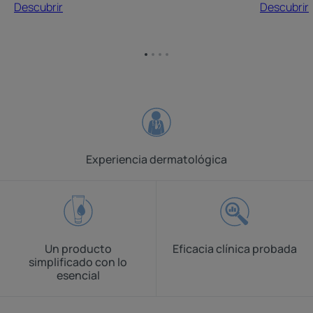
Descubrir
Descubrir
Ir
Ir
Ir
Ir
al
al
al
al
elemento
elemento
elemento
elemento
1
2
3
4
Experiencia dermatológica
Un producto
Eficacia clínica probada
simplificado con lo
esencial