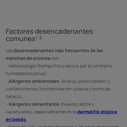
Factores desencadenantes
comunes¹ ²
Los
desencadenantes más frecuentes de las
manchas de eccema
son:
- Meteorología (tiempo frío y seco o, por el contrario,
humedad excesiva).
-
Alérgenos ambientales
(ácaros, polvo o polen) y
contaminantes (contaminación urbana y humo de
tabaco).
-
Alérgenos alimentarios
(huevos, leche y
cacahuates), especialmente en la
dermatitis atópica
en bebés
.