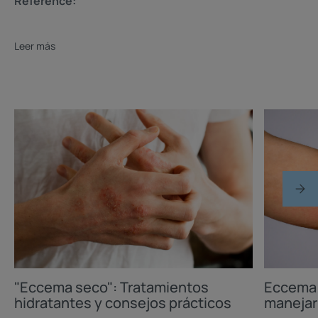
Reference:
Leer más
Descubrir
Descubrir
"Eccema
Eccema
seco":
y
Tratamientos
urticaria:
hidratantes
Identificar
y
y
consejos
manejarlo
prácticos
con
éxito
"Eccema seco": Tratamientos
Eccema y
hidratantes y consejos prácticos
manejar