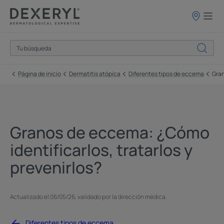
Puntos
de
venta
Página de inicio
Dermatitis atópica
Diferentes tipos de eccema
Gra
Granos de eccema: ¿Cómo
identificarlos, tratarlos y
prevenirlos?
Actualizado el
06/05/26
, validado por
la dirección médica
.
Diferentes tipos de eccema