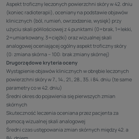
Aspekt troficzny leczonych powierzchni skóry w 42. dniu
(koniec radioterapii), oceniany na podstawie objawów
klinicznych (ból, rumień, owrzodzenie, wysięk) przy
użyciu skali półilościowej z 4 punktami (0=brak, 1=lekki,
2=umiarkowany, 3=ciężki) oraz wizualnej skali
analogowej oceniającej ogólny aspekt troficzny skóry
(0: zmiana skórna – 100: brak zmiany skórnej)
Drugorzędowe kryteria oceny
Wystąpienie objawów klinicznych w obrębie leczonych
powierzchni skóry w 7., 14., 21., 28., 35. i 84. dniu (te same
parametry co w 42. dniu)
Średni okres do pojawienia się pierwszych zmian
skórnych
Skuteczność leczenia oceniana przez pacjenta za
pomocą wizualnej skali analogowej
Średni czas ustępowania zmian skórnych między 42. a
84. dniem