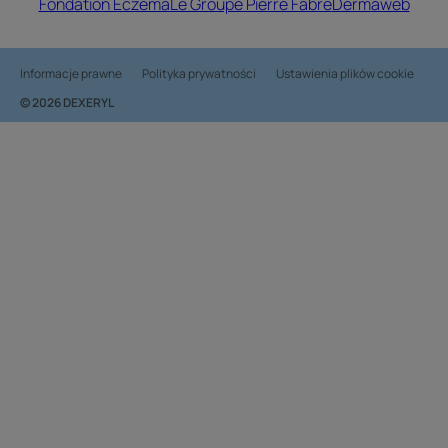
Fondation Eczéma
Le Groupe Pierre Fabre
Dermaweb
Informacje prawne
Polityka prywatności
Ustawienia plików cookie
© 2026 DEXERYL