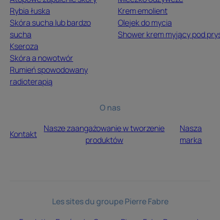
Rybia łuska
Krem emolient
Skóra sucha lub bardzo
Olejek do mycia
sucha
Shower krem myjący pod pry
Kseroza
Skóra a nowotwór
Rumień spowodowany
radioterapią
O nas
Nasze zaangażowanie w tworzenie
Nasza
Kontakt
produktów
marka
Les sites du groupe Pierre Fabre