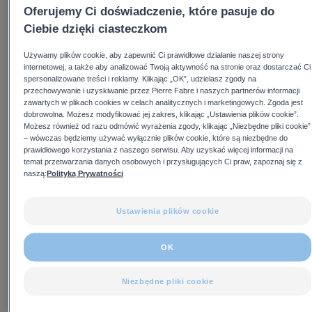
Oferujemy Ci doświadczenie, które pasuje do
Ciebie dzięki ciasteczkom
Używamy plików cookie, aby zapewnić Ci prawidłowe działanie naszej strony
internetowej, a także aby analizować Twoją aktywność na stronie oraz dostarczać Ci
spersonalizowane treści i reklamy. Klikając „OK”, udzielasz zgody na
przechowywanie i uzyskiwanie przez Pierre Fabre i naszych partnerów informacji
zawartych w plikach cookies w celach analitycznych i marketingowych. Zgoda jest
dobrowolna. Możesz modyfikować jej zakres, klikając „Ustawienia plików cookie”.
Możesz również od razu odmówić wyrażenia zgody, klikając „Niezbędne pliki cookie”
– wówczas będziemy używać wyłącznie plików cookie, które są niezbędne do
prawidłowego korzystania z naszego serwisu. Aby uzyskać więcej informacji na
temat przetwarzania danych osobowych i przysługujących Ci praw, zapoznaj się z
naszą:
Polityką Prywatności
Ustawienia plików cookie
OK
Znaczne zmniejszenie
Niezbędne pliki cookie
nasilenia rumienia