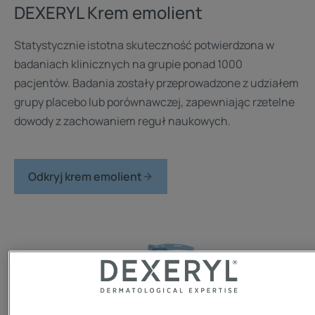
DEXERYL Krem emolient
Statystycznie istotna skuteczność potwierdzona w
badaniach klinicznych na grupie ponad 1000
pacjentów. Badania zostały przeprowadzone z udziałem
grupy placebo lub porównawczej, zapewniając rzetelne
dowody z zachowaniem reguł naukowych.
Odkryj krem emolient