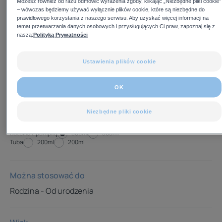
Możesz również od razu odmówić wyrażenia zgody, klikając „Niezbędne pliki cookie”
przez 24 h.
– wówczas będziemy używać wyłącznie plików cookie, które są niezbędne do
prawidłowego korzystania z naszego serwisu. Aby uzyskać więcej informacji na
temat przetwarzania danych osobowych i przysługujących Ci praw, zapoznaj się z
naszą:
Polityką Prywatności
Odżywia przez 24 godziny, natychmiast łagodzi, szybko
się wchłania.
Ustawienia plików cookie
Formuła o wysokiej tolerancji. Chroni przed nadmierną
OK
suchością oraz redukuje uczucie ściągnięcia i swędzenia.
Testowany dermatologicznie. Niekomedogenny.
Niezbędne pliki cookie
Butelka z pompką
Butelka
500ml
Butelka
500ml
Tuba
Tuba
200ml
Tuba
200ml
z
z
pompką
pompką
Można stosować do
Rodzina - Od urodzenia