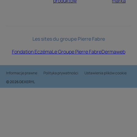
produktów
marka
Les sites du groupe Pierre Fabre
Fondation Eczéma
Le Groupe Pierre Fabre
Dermaweb
Informacje prawne
Polityka prywatności
Ustawienia plików cookie
© 2026 DEXERYL