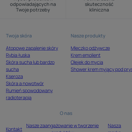
odpowiadających na
skuteczność
Twoje potrzeby
kliniczna
Twoja skóra
Nasze produkty
Atopowe zapalenie skóry
Mleczko odżywcze
Rybia łuska
Krem emolient
Skóra sucha lub bardzo
Olejek do mycia
sucha
Shower krem myjący pod pry
Kseroza
Skóra a nowotwór
Rumień spowodowany
radioterapią
O nas
Nasze zaangażowanie w tworzenie
Nasza
Kontakt