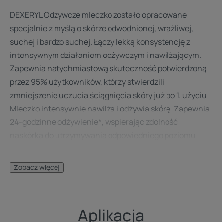
DEXERYL Odżywcze mleczko zostało opracowane
specjalnie z myślą o skórze odwodnionej, wrażliwej,
suchej i bardzo suchej. Łączy lekką konsystencję z
intensywnym działaniem odżywczym i nawilżającym.
Zapewnia natychmiastową skuteczność potwierdzoną
przez 95% użytkowników, którzy stwierdzili
zmniejszenie uczucia ściągnięcia skóry już po 1. użyciu
Mleczko intensywnie nawilża i odżywia skórę. Zapewnia
24-godzinne odżywienie*, wspierając zdolność
naskórka do utrzymywania odpowiedniego poziomu
nawilżenia oraz syntezy lipidów. Zawarty w formule
kwas glicyretynowy natychmiast koi i łagodzi skórę.
Zobacz więcej
Lekka formuła szybko się wchłania, zapewniając skórze
miękkość, elastyczność i długotrwały komfort. Mleczko
doskonale sprawdza się do pielęgnacji całego ciała, a
Aplikacja
także twarzy i dłoni. Jest odpowiednie do codziennego