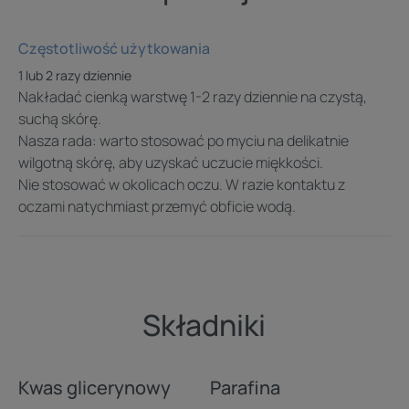
stosowania przez cały rok oraz w okresach
przejściowego lub sezonowego odwodnienia skóry. Może
Częstotliwość użytkowania
być również stosowane pod makijaż.
1 lub 2 razy dziennie
Praktyczna butelka z pompką o pojemności 500 ml
Nakładać cienką warstwę 1-2 razy dziennie na czystą,
zapewnia wygodne dozowanie i sprawia, że produkt jest
suchą skórę.
odpowiedni dla całej rodziny, w tym dla niemowląt.
Nasza rada: warto stosować po myciu na delikatnie
Produkt nie zawiera substancji zapachowych o został
wilgotną skórę, aby uzyskać uczucie miękkości.
Nie stosować w okolicach oczu. W razie kontaktu z
przebadany pod kontrolą dermatologiczną. Odpowiada
oczami natychmiast przemyć obficie wodą.
na potrzeby skóry wrażliwej i zapewnia jej komfortową
pielęgnację.
Wybierz DEXERYL Odżywcze mleczko, aby zapewnić
skórze intensywne nawilżenie, długotrwałe odżywienie
oraz lekkość codziennej pielęgnacji. Aby kompleksowo
Składniki
zadbać o skórę suchą i odwodnioną, stosuj je w
połączeniu z DEXERYL Nawilżającym żelem pod
prysznic.
Kwas glicerynowy
Parafina
*Działanie nawilżające potwierdzone w badaniu in vitro