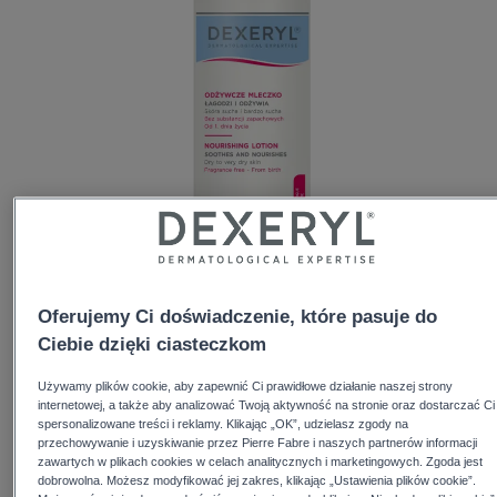
Oferujemy Ci doświadczenie, które pasuje do
DEXERYL Odżywcze mleczko, stworzone specjalnie z
Ciebie dzięki ciasteczkom
myślą o skórze suchej, łączy lekką konsystencję z
intensywnie odżywczymi i nawilżającymi właściwościami
Używamy plików cookie, aby zapewnić Ci prawidłowe działanie naszej strony
internetowej, a także aby analizować Twoją aktywność na stronie oraz dostarczać Ci
balsamu.
spersonalizowane treści i reklamy. Klikając „OK”, udzielasz zgody na
Natychmiast łagodzi uczucie napięcia i świądu oraz
przechowywanie i uzyskiwanie przez Pierre Fabre i naszych partnerów informacji
zawartych w plikach cookies w celach analitycznych i marketingowych. Zgoda jest
zapewnia skórze głębokie odżywienie przez 24 godziny*.
dobrowolna. Możesz modyfikować jej zakres, klikając „Ustawienia plików cookie”.
*Działanie nawilżające potwierdzone w badaniu in vitro