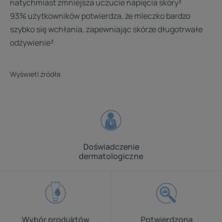
natychmiast zmniejsza uczucie napięcia skóry³
93% użytkowników potwierdza, że mleczko bardzo
szybko się wchłania, zapewniając skórze długotrwałe
odżywienie³
1 - Działanie odżywcze potwierdzone w badaniu in vitro przez 24h
1 - Działanie odżywcze potwierdzone w badaniu in vitro przez 24h .
Wyświetl źródła
Doświadczenie
dermatologiczne
Wybór produktów
Potwierdzona