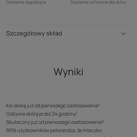
Działanie łagodzące
Działanie ochronne dla skóry
przez 24 h.
Zaleta
Szczegółowy skład
Unikalna formuła: konsystencja mleczka połączona z
odżywczym właściwościami balsamu. Szybko się
wchłania. Zapewnia 24-godzinne odżywienie¹.
Wyniki
Korzyści
Natychmiast koi
Zapewnia 24-godzinne odżywienie¹
Szybko się wchłania
Koi skórę już od pierwszego zastosowania²
Odżywia skórę przez 24 godziny¹
Skuteczny już od pierwszego zastosowania²
Konsystencja
Środowiska
95% użytkowników potwierdza, że mleczko