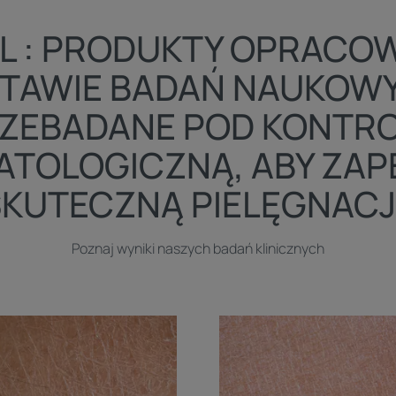
L : PRODUKTY OPRACO
TAWIE BADAŃ NAUKOWY
ZEBADANE POD KONTR
TOLOGICZNĄ, ABY ZA
SKUTECZNĄ PIELĘGNACJ
Poznaj wyniki naszych badań klinicznych
ryj
Odkryj
tioza
Skóra
sucha