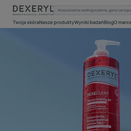
Twoja skóra
Nasze produkty
Wyniki badań
Blog
O marc
Dowiedz
się
więcej