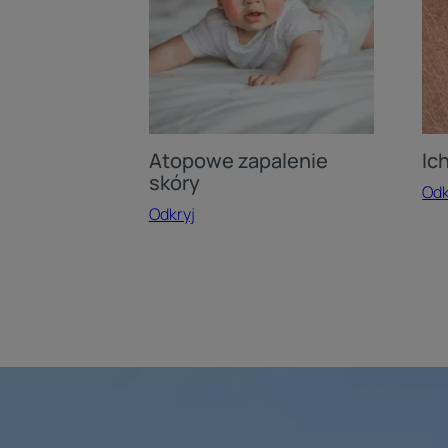
Atopowe zapalenie
Ic
skóry
Odk
Odkryj
Dowiedz
się
więcej