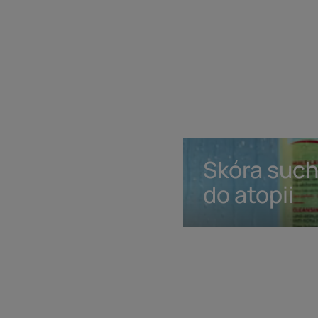
Skóra
Skóra such
sucha,
skłonna
do atopii
do
atopii