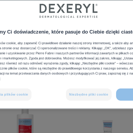
my Ci doświadczenie, które pasuje do Ciebie dzięki cia
ów cookie, aby zapewnić Ci prawidłowe działanie naszej strony internetowej, a także aby a
 stronie oraz dostarczać Ci spersonalizowane treści i reklamy. Klikając „OK”, udzielasz zg
ie i uzyskiwanie przez Pierre Fabre i naszych partnerów informacji zawartych w plikach c
h i marketingowych. Zgoda jest dobrowolna. Możesz modyfikować jej zakres, klikając „Ustaw
esz również od razu odmówić wyrażenia zgody, klikając „Niezbędne pliki cookie” – wówcza
NASZE PRODUKTY
znie plików cookie, które są niezbędne do prawidłowego korzystania z naszego serwisu. 
macji na temat przetwarzania danych osobowych i przysługujących Ci praw, zapoznaj się z n
i
ia plików cookie
Niezbędne pliki cookie
Dexeclear
DEXECLEAR
Żel
Aquafluid
nawilżająco
matujący
-
SPF50+
łagodzący