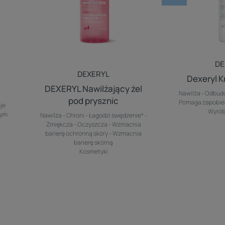
DE
DEXERYL
d
Dexeryl K
DEXERYL Nawilżający żel
Nawilża - Odbudo
pod prysznic
Pomaga zapobie
je
Wyrób
nym
Nawilża - Chroni - Łagodzi swędzenie* -
Zmiękcza - Oczyszcza - Wzmacnia
barierę ochronną skóry - Wzmacnia
barierę skórną
Kosmetyki