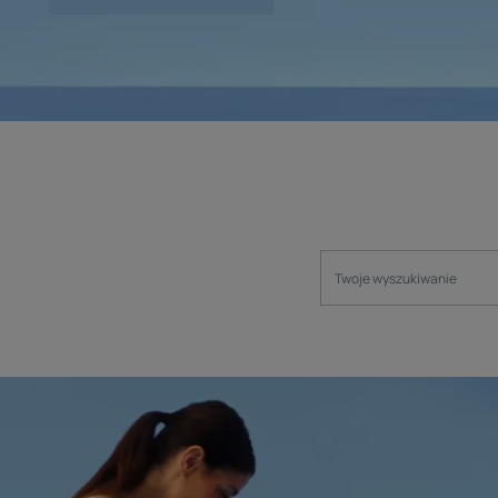
Odkryj
naszą
markę