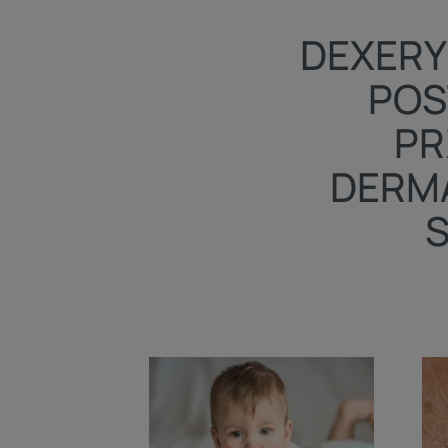
DEXERY
POS
PR
DERMA
Odkryj
Odk
Atopowe
Ich
zapalenie
skóry