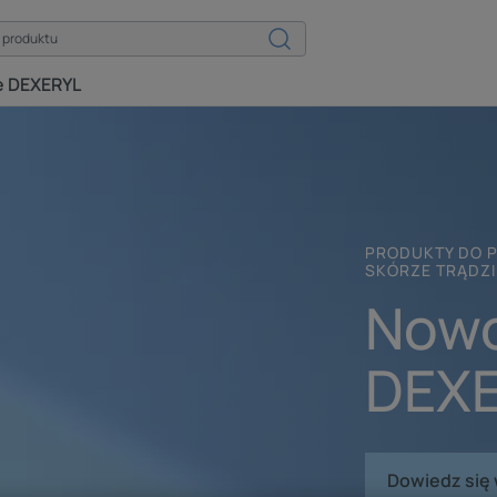
e DEXERYL
PRODUKTY DO P
SKÓRZE TRĄDZ
Nowo
DEX
Dowiedz się 