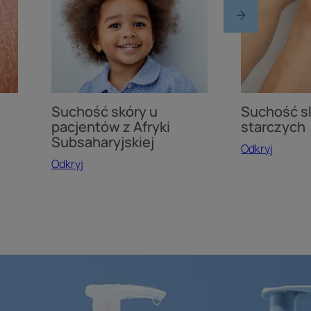
pacjentów
osób
z
starczych
Afryki
Subsaharyjskiej
Suchość skóry u
Suchość s
pacjentów z Afryki
starczych
Subsaharyjskiej
Odkryj
Odkryj