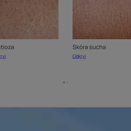
htioza
Skóra sucha
ryj
Odkryj
Przejdź
Przejdź
do
do
strony
strony
1
2