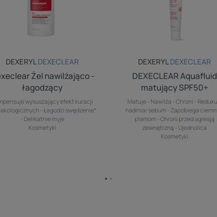
DEXERYL
DEXECLEAR
DEXERYL
DEXECLEAR
xeclear Żel nawilżająco -
DEXECLEAR Aquaflui
łagodzący
matujący SPF50+
pensuje wysuszający efekt kuracji
Matuje - Nawilża - Chroni - Reduku
akologicznych - Łagodzi swędzenie*
nadmiar sebum - Zapobiega ciem
- Delikatnie myje
plamom - Chroni przed agresją
Kosmetyki
zewnętrzną - Ujednolica
Kosmetyki
Przejdź
Przejdź
do
do
strony
strony
1
2