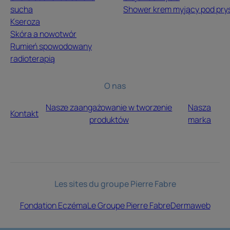
sucha
Shower krem myjący pod pry
Kseroza
Skóra a nowotwór
Rumień spowodowany
radioterapią
O nas
Nasze zaangażowanie w tworzenie
Nasza
Kontakt
produktów
marka
Les sites du groupe Pierre Fabre
Fondation Eczéma
Le Groupe Pierre Fabre
Dermaweb