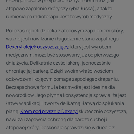
szczególności w przypadku różnych dermatoz (jak
atopowe zapalenie skóry czy rybia łuska), a także
rumienia po radioterapii. Jest to wyrób medyczny.
Podczas kąpieli dziecka z atopowym zapaleniem skóry,
ważne jest nawilżanie i łagodzenie stanu zapalnego.
Dexeryl olejek oczyszczający
, który jest wyrobem
medycznym, może być stosowany już od pierwszego
dnia życia. Delikatnie czyści skórę, jednocześnie
chroniąc jej barierę. Dzięki swoim właściwościom
odżywczym i kojącym pomaga zapobiegać drapaniu.
Bezzapachowa formuła bez mydła jest idealna dla
noworodków. Jego płynna konsystencja sprawia, że jest
łatwy w aplikacji i tworzy delikatną, łatwą do spłukania
pianę.
Krem pod prysznic Dexeryl
skutecznie oczyszcza,
nawilża i zapewnia ochronę dla bardzo suchej i
atopowej skóry. Doskonale sprawdzi się w duecie z