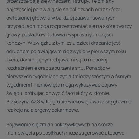
przekształcają się w nadżerki i strupy. Te zmiany
najczęściej pojawiają się na policzkach oraz skórze
owłosionej głowy, a w bardziej zaawansowanych
przypadkach mogą rozprzestrzeniać się na skórę twarzy,
głowy, pośladków, tułowia i wyprostnych części
kończyn. W związku z tym, że u dzieci drapanie jest
odruchem pojawiającym się zwykle w pierwszym roku
życia, dominującymi objawami są tu niepokój,
rozdrażnienie oraz zaburzenia snu. Ponadto w
pierwszych tygodniach życia (między szóstym a ósmym
tygodniem) niemowlęta mogą wykazywać objawy
świądu, próbując chwycić fałd skóry w dłonie.
Przyczyną AZS w tej grupie wiekowej uważa się głównie
reakcje na alergeny pokarmowe.
Pojawienie się zmian pokrzywkowych na skórze
niemowlęcia po posiłkach może sugerować atopowe