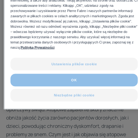
internetowej, a także aby analizować Twoją aktywność na stronie oraz dostarczać Ci
spersonalizowane treści i reklamy. Klikając „OK”, udzielasz zgody na
przechowywanie i uzyskiwanie przez Pierre Fabre i naszych partnerów informacji
zawartych w plikach cookies w celach analitycznych i marketingowych. Zgoda jest
dobrowolna. Możesz modyfikować jej zakres, klikając „Ustawienia plików cookie”.
Atopowe zapalenie skóry to choroba skórna, która
Możesz również od razu odmówić wyrażenia zgody, klikając „Niezbędne pliki cookie”
– wówczas będziemy używać wyłącznie plików cookie, które są niezbędne do
obecnie występuje dość często, jest przewlekła i ma
prawidłowego korzystania z naszego serwisu. Aby uzyskać więcej informacji na
charakter nawrotowy, a jej przyczyny są
temat przetwarzania danych osobowych i przysługujących Ci praw, zapoznaj się z
naszą:
Polityką Prywatności
wieloczynnikowe. Typowe objawy obejmują świąd i
suchość skóry. Jest to jedno z najczęstszych schorzeń
Ustawienia plików cookie
dermatologicznych, dotykające między 15–30% dzieci
oraz 2–10% dorosłych na całym świecie. Wykwity
OK
skórne różnią się formą i umiejscowieniem w zależności
od wieku pacjenta i stadium choroby, ale wspólnymi
Niezbędne pliki cookie
cechami dla wszystkich postaci są suchość skóry oraz
uporczywy świąd. Atopowe zapalenie skóry znacznie
obniża jakość życia zarówno pacjentów dorosłych, jak i
dzieci, powodując chroniczny dyskomfort, drapanie i
problemy ze snem. Czym jest i jak objawia się atopowe