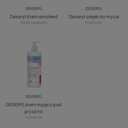
DEXERYL
DEXERYL
Dexeryl Krem emolient
Dexeryl olejek do mycia
Wyrób medyczny
Kosmetyki
DEXERYL
krem
myjący
pod
prysznic
DEXERYL
DEXERYL krem myjący pod
prysznic
Kosmetyki