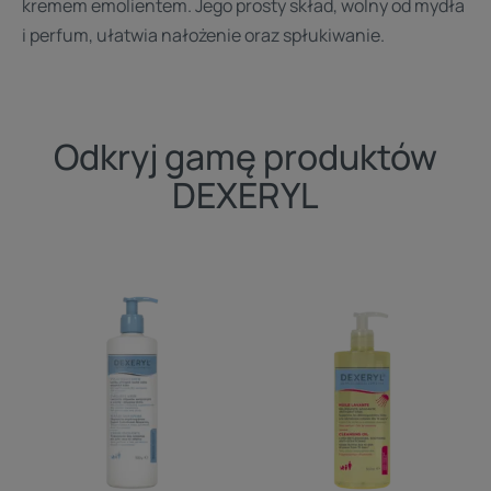
kremem emolientem. Jego prosty skład, wolny od mydła
i perfum, ułatwia nałożenie oraz spłukiwanie.
Odkryj gamę produktów
DEXERYL
Dexeryl
Dexeryl
Krem
olejek
emolient
do
mycia