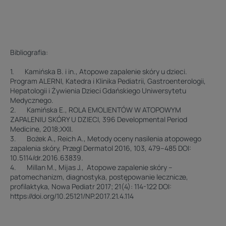
Bibliografia:
1. Kamińska B. i in., Atopowe zapalenie skóry u dzieci.
Program ALERNI, Katedra i Klinika Pediatrii, Gastroenterologii,
Hepatologii i Żywienia Dzieci Gdańskiego Uniwersytetu
Medycznego.
2. Kamińska E., ROLA EMOLIENTÓW W ATOPOWYM
ZAPALENIU SKÓRY U DZIECI, 396 Developmental Period
Medicine, 2018;XXII.
3. Bożek A., Reich A., Metody oceny nasilenia atopowego
zapalenia skóry, Przegl Dermatol 2016, 103, 479–485 DOI:
10.5114/dr.2016.63839.
4. Millan M., Mijas J., Atopowe zapalenie skóry –
patomechanizm, diagnostyka, postępowanie lecznicze,
profilaktyka, Nowa Pediatr 2017; 21(4): 114-122 DOI:
https://doi.org/10.25121/NP.2017.21.4.114