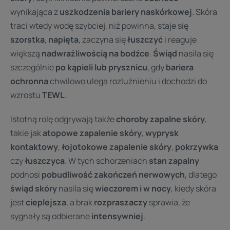
wynikająca z
uszkodzenia bariery naskórkowej
. Skóra
traci wtedy wodę szybciej, niż powinna, staje się
szorstka
,
napięta
, zaczyna się
łuszczyć
i reaguje
większą
nadwrażliwością na bodźce
.
Świąd
nasila się
szczególnie
po kąpieli lub prysznicu
, gdy
bariera
ochronna
chwilowo ulega rozluźnieniu i dochodzi do
wzrostu
TEWL
.
Istotną rolę odgrywają także
choroby zapalne skóry
,
takie jak
atopowe zapalenie skóry
,
wyprysk
kontaktowy
,
łojotokowe zapalenie skóry
,
pokrzywka
czy
łuszczyca
. W tych schorzeniach
stan zapalny
podnosi
pobudliwość zakończeń nerwowych
, dlatego
świąd skóry
nasila się
wieczorem i w nocy
, kiedy skóra
jest
cieplejsza
, a brak
rozpraszaczy
sprawia, że
sygnały są odbierane
intensywniej
.