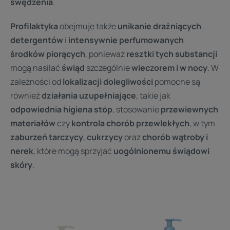
swędzenia
.
Profilaktyka
obejmuje także
unikanie drażniących
detergentów
i
intensywnie perfumowanych
środków piorących
, ponieważ
resztki tych substancji
mogą nasilać
świąd
szczególnie
wieczorem i w nocy
. W
zależności od
lokalizacji dolegliwości
pomocne są
również
działania uzupełniające
, takie jak
odpowiednia higiena stóp
, stosowanie
przewiewnych
materiałów
czy
kontrola chorób przewlekłych
, w tym
zaburzeń tarczycy
,
cukrzycy
oraz
chorób wątroby i
nerek
, które mogą sprzyjać
uogólnionemu świądowi
skóry
.
Dexeryl
Dexeryl