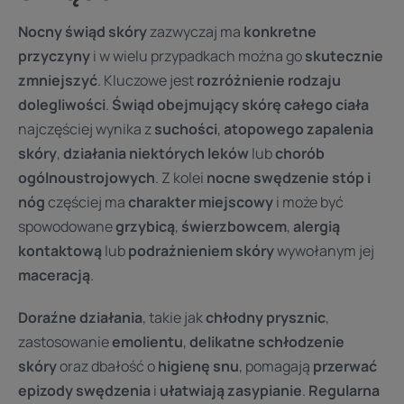
Nocny świąd skóry
zazwyczaj ma
konkretne
przyczyny
i w wielu przypadkach można go
skutecznie
zmniejszyć
. Kluczowe jest
rozróżnienie rodzaju
dolegliwości
.
Świąd obejmujący skórę całego ciała
najczęściej wynika z
suchości
,
atopowego zapalenia
skóry
,
działania niektórych leków
lub
chorób
ogólnoustrojowych
. Z kolei
nocne swędzenie stóp i
nóg
częściej ma
charakter miejscowy
i może być
spowodowane
grzybicą
,
świerzbowcem
,
alergią
kontaktową
lub
podrażnieniem skóry
wywołanym jej
maceracją
.
Doraźne działania
, takie jak
chłodny prysznic
,
zastosowanie
emolientu
,
delikatne schłodzenie
skóry
oraz dbałość o
higienę snu
, pomagają
przerwać
epizody swędzenia
i
ułatwiają zasypianie
.
Regularna