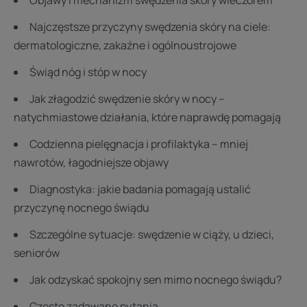
Objawy i mechanizm swędzenia skóry wieczorem
Najczęstsze przyczyny swędzenia skóry na ciele:
dermatologiczne, zakaźne i ogólnoustrojowe
Świąd nóg i stóp w nocy
Jak złagodzić swędzenie skóry w nocy –
natychmiastowe działania, które naprawdę pomagają
Codzienna pielęgnacja i profilaktyka – mniej
nawrotów, łagodniejsze objawy
Diagnostyka: jakie badania pomagają ustalić
przyczynę nocnego świądu
Szczególne sytuacje: swędzenie w ciąży, u dzieci,
seniorów
Jak odzyskać spokojny sen mimo nocnego świądu?
Często zadawane pytania