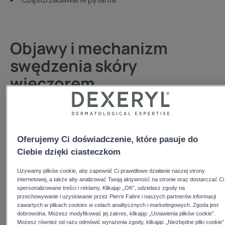
Objawy i mechanizm
swędzenia skóry
wieczorem
Świąd nocny
nasila się z kilku powodów. Po zmroku
naturalnie obniża się poziom
kortyzolu
, który na co
dzień hamuje
stan zapalny
, a jednocześnie rośnie
Oferujemy Ci doświadczenie, które pasuje do
temperatura skóry
. Zwiększa się też
Ciebie dzięki ciasteczkom
przeznaskórkowa utrata wody (TEWL)
, przez co skóra
Używamy plików cookie, aby zapewnić Ci prawidłowe działanie naszej strony
szybciej się
przesusza
i staje bardziej
wrażliwa na
internetowej, a także aby analizować Twoją aktywność na stronie oraz dostarczać Ci
bodźce
. Gdy zasypiamy, brakuje
rozpraszaczy
, dlatego
spersonalizowane treści i reklamy. Klikając „OK”, udzielasz zgody na
przechowywanie i uzyskiwanie przez Pierre Fabre i naszych partnerów informacji
swędzenie
wydaje się intensywniejsze. Dodatkowo na
zawartych w plikach cookies w celach analitycznych i marketingowych. Zgoda jest
odczucia wpływa
środowisko snu
:
ciepłe koce
,
ciasna
dobrowolna. Możesz modyfikować jej zakres, klikając „Ustawienia plików cookie”.
Możesz również od razu odmówić wyrażenia zgody, klikając „Niezbędne pliki cookie”