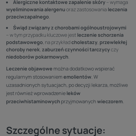
Alergiczne kontaktowe zapalenie skóry
– wymaga
wyeliminowania alergenu
oraz zastosowania
leczenia
przeciwzapalnego
.
Świąd związany z chorobami ogólnoustrojowymi
– w tym przypadku kluczowe jest
leczenie schorzenia
podstawowego
, na przykład
cholestazy
,
przewlekłej
choroby nerek
,
zaburzeń czynności tarczycy
czy
niedoborów pokarmowych
.
Leczenie objawowe
można dodatkowo wspierać
regularnym stosowaniem
emolientów
. W
uzasadnionych sytuacjach, po decyzji lekarza, możliwe
jest również wprowadzenie
leków
przeciwhistaminowych
przyjmowanych
wieczorem
.
Szczególne sytuacje: