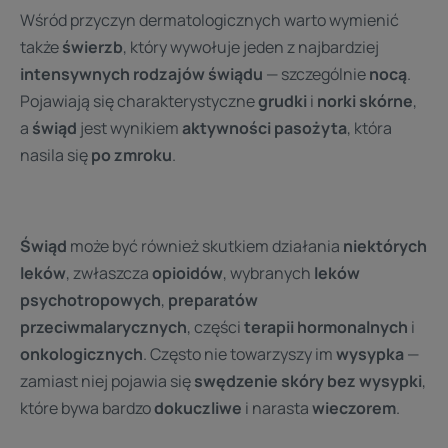
Wśród przyczyn dermatologicznych warto wymienić
także
świerzb
, który wywołuje jeden z najbardziej
intensywnych rodzajów świądu
— szczególnie
nocą
.
Pojawiają się charakterystyczne
grudki
i
norki skórne
,
a
świąd
jest wynikiem
aktywności pasożyta
, która
nasila się
po zmroku
.
Świąd
może być również skutkiem działania
niektórych
leków
, zwłaszcza
opioidów
, wybranych
leków
psychotropowych
,
preparatów
przeciwmalarycznych
, części
terapii hormonalnych
i
onkologicznych
. Często nie towarzyszy im
wysypka
—
zamiast niej pojawia się
swędzenie skóry bez wysypki
,
które bywa bardzo
dokuczliwe
i narasta
wieczorem
.