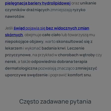
pielęgnacja bariery hydrolipidowej
oraz
unikanie
czynników drażniących
zmniejszają
ryzyko
nawrotów
.
Jeśli
świąd
pojawia się
bez widocznych zmian
skórnych
, obejmuje
całe ciało
lub towarzyszą mu
niepokojące objawy
, warto
skonsultować się z
lekarzem
i wykonać
badania krwi
.
Leczenie
przyczynowe
, na przykład w
chorobach wątroby
czy
nerek
, a także
odpowiednio dobrana terapia
dermatologiczna
pozwalają znacząco
zmniejszyć
uporczywe swędzenie
i poprawić
komfort snu
.
Często zadawane pytania