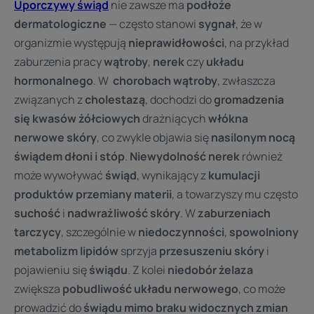
Uporczywy świąd
nie zawsze ma
podłoże
dermatologiczne
— często stanowi
sygnał
, że w
organizmie występują
nieprawidłowości
, na przykład
zaburzenia pracy
wątroby
,
nerek
czy
układu
hormonalnego
. W
chorobach wątroby
, zwłaszcza
związanych z
cholestazą
, dochodzi do
gromadzenia
się kwasów żółciowych
drażniących
włókna
nerwowe skóry
, co zwykle objawia się
nasilonym nocą
świądem dłoni i stóp
.
Niewydolność nerek
również
może wywoływać
świąd
, wynikający z
kumulacji
produktów przemiany materii
, a towarzyszy mu często
suchość
i
nadwrażliwość skóry
. W
zaburzeniach
tarczycy
, szczególnie w
niedoczynności
,
spowolniony
metabolizm lipidów
sprzyja
przesuszeniu skóry
i
pojawieniu się
świądu
. Z kolei
niedobór żelaza
zwiększa
pobudliwość układu nerwowego
, co może
prowadzić do
świądu mimo braku widocznych zmian