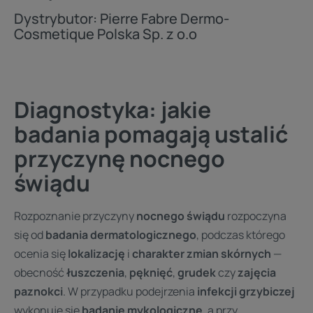
Dystrybutor: Pierre Fabre Dermo-
Cosmetique Polska Sp. z o.o
Diagnostyka: jakie
badania pomagają ustalić
przyczynę nocnego
świądu
Rozpoznanie przyczyny
nocnego świądu
rozpoczyna
się od
badania dermatologicznego
, podczas którego
ocenia się
lokalizację
i
charakter zmian skórnych
—
obecność
łuszczenia
,
pęknięć
,
grudek
czy
zajęcia
paznokci
. W przypadku podejrzenia
infekcji grzybiczej
wykonuje się
badanie mykologiczne
, a przy