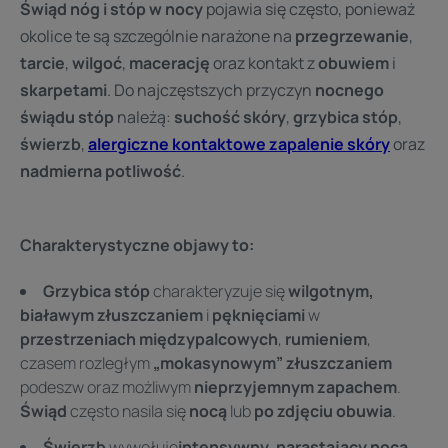
Świąd nóg i stóp w nocy
pojawia się często, ponieważ
okolice te są szczególnie narażone na
przegrzewanie
,
tarcie
,
wilgoć
,
macerację
oraz kontakt z
obuwiem
i
skarpetami
. Do najczęstszych przyczyn
nocnego
świądu stóp
należą:
suchość skóry
,
grzybica stóp
,
świerzb
,
alergiczne kontaktowe zapalenie skóry
oraz
nadmierna potliwość
.
Charakterystyczne objawy to:
Grzybica stóp
charakteryzuje się
wilgotnym,
białawym złuszczaniem
i
pęknięciami
w
przestrzeniach międzypalcowych
,
rumieniem
,
czasem rozległym
„mokasynowym” złuszczaniem
podeszw oraz możliwym
nieprzyjemnym zapachem
.
Świąd
często nasila się
nocą
lub
po zdjęciu obuwia
.
Świerzb
wywołuje
intensywny
,
narastający nocą