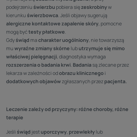
podejrzeniu
świerzbu
pobiera się
zeskrobiny
w
kierunku
świerzbowca
. Jeśli objawy sugerują
alergiczne kontaktowe zapalenie skóry
, pomocne
mogą być
testy płatkowe
.
Gdy
świąd
ma
charakter uogólniony
, nie towarzyszą
mu
wyraźne zmiany skórne
lub
utrzymuje się mimo
właściwej pielęgnacji
, diagnostyka wymaga
rozszerzenia o badania krwi
.
Badania
są zlecane przez
lekarza w zależności od
obrazu klinicznego
i
dodatkowych objawów
zgłaszanych przez
pacjenta.
Leczenie zależy od przyczyny: różne choroby, różne
terapie
Jeśli
świąd
jest
uporczywy
,
przewlekły
lub