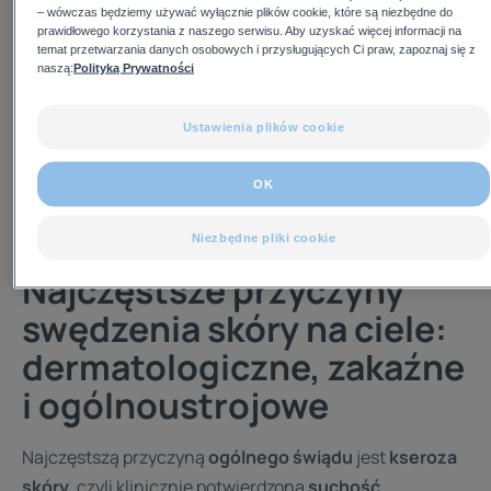
lub syntetyczna piżama
,
drażniące materiały
– wówczas będziemy używać wyłącznie plików cookie, które są niezbędne do
prawidłowego korzystania z naszego serwisu. Aby uzyskać więcej informacji na
pościeli
,
alergeny w tkaninach
czy
wilgoć
mogą
temat przetwarzania danych osobowych i przysługujących Ci praw, zapoznaj się z
potęgować
dyskomfort
. Na
świąd
działają zarówno
naszą:
Polityką Prywatności
czynniki skórne
, takie jak
suchość
i
uszkodzona
bariera naskórkowa
, jak i
czynniki ogólnoustrojowe
—
Ustawienia plików cookie
m.in.
zaburzenia pracy wątroby (cholestaza)
,
nerek
czy
tarczycy
.
OK
Niezbędne pliki cookie
Najczęstsze przyczyny
swędzenia skóry na ciele:
dermatologiczne, zakaźne
i ogólnoustrojowe
Najczęstszą przyczyną
ogólnego świądu
jest
kseroza
skóry
, czyli klinicznie potwierdzona
suchość