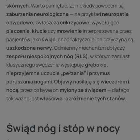
skórnych
. Warto pamiętać, że niekiedy powodem są
zaburzenia neurologiczne
— na przykład
neuropatie
obwodowe
, zwłaszcza
cukrzycowe
, wywołujące
pieczenie
,
kłucie
czy
mrowienie
interpretowane przez
pacjentów jako
świąd
, choć faktycznie ich przyczyną są
uszkodzone nerwy
. Odmienny mechanizm dotyczy
zespołu niespokojnych nóg (RLS)
, w którym zamiast
klasycznego swędzenia występuje
głębokie,
nieprzyjemne uczucie „pełzania”
i
przymus
poruszania nogami
.
Objawy nasilają się wieczorem i
nocą
, przez co bywa on
mylony ze świądem
— dlatego
tak ważne jest
właściwe rozróżnienie tych stanów
.
Świąd nóg i stóp w nocy