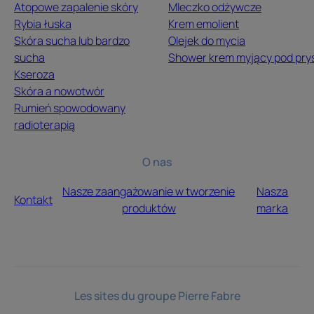
Atopowe zapalenie skóry
Mleczko odżywcze
Rybia łuska
Krem emolient
Skóra sucha lub bardzo
Olejek do mycia
sucha
Shower krem myjący pod pry
Kseroza
Skóra a nowotwór
Rumień spowodowany
radioterapią
O nas
Nasze zaangażowanie w tworzenie
Nasza
Kontakt
produktów
marka
Les sites du groupe Pierre Fabre