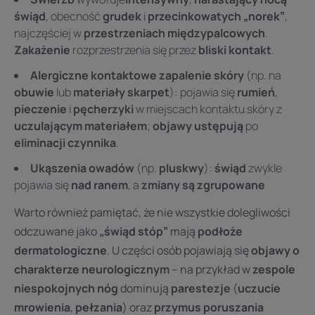
świąd
, obecność
grudek
i
przecinkowatych „norek”
,
najczęściej w
przestrzeniach międzypalcowych
.
Zakażenie
rozprzestrzenia się przez
bliski kontakt
.
Alergiczne kontaktowe zapalenie skóry
(np. na
obuwie
lub
materiały skarpet
): pojawia się
rumień
,
pieczenie
i
pęcherzyki
w miejscach kontaktu skóry z
uczulającym materiałem
;
objawy ustępują
po
eliminacji czynnika
.
Ukąszenia owadów
(np.
pluskwy
):
świąd
zwykle
pojawia się
nad ranem
, a
zmiany są zgrupowane
Warto również pamiętać, że nie wszystkie dolegliwości
odczuwane jako
„świąd stóp”
mają
podłoże
dermatologiczne
. U części osób pojawiają się
objawy o
charakterze neurologicznym
– na przykład w
zespole
niespokojnych nóg
dominują
parestezje
(
uczucie
mrowienia
,
pełzania
) oraz
przymus poruszania