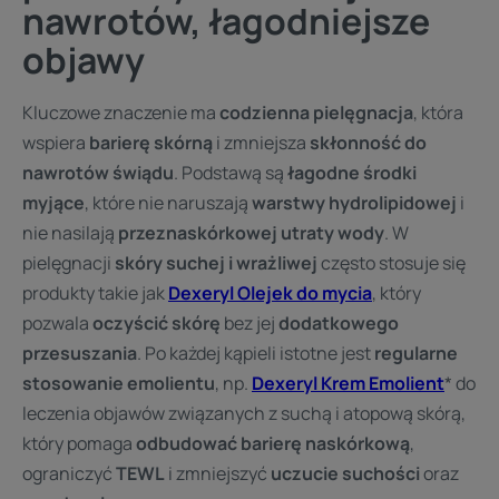
nawrotów, łagodniejsze
objawy
Kluczowe znaczenie ma
codzienna pielęgnacja
, która
wspiera
barierę skórną
i zmniejsza
skłonność do
nawrotów świądu
. Podstawą są
łagodne środki
myjące
, które nie naruszają
warstwy hydrolipidowej
i
nie nasilają
przeznaskórkowej utraty wody
. W
pielęgnacji
skóry suchej i wrażliwej
często stosuje się
produkty takie jak
Dexeryl Olejek do mycia
, który
pozwala
oczyścić skórę
bez jej
dodatkowego
przesuszania
. Po każdej kąpieli istotne jest
regularne
stosowanie emolientu
, np.
Dexeryl Krem Emolient
* do
leczenia objawów związanych z suchą i atopową skórą,
który pomaga
odbudować barierę naskórkową
,
ograniczyć
TEWL
i zmniejszyć
uczucie suchości
oraz