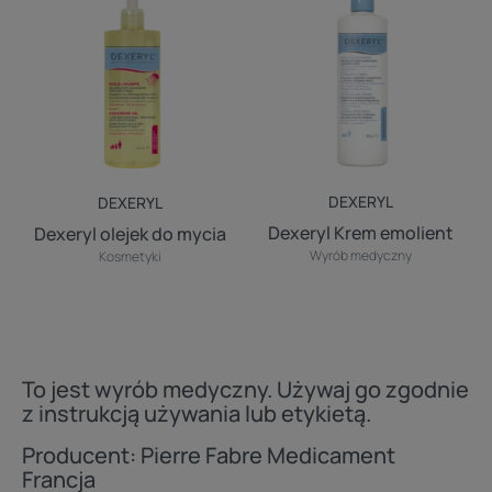
olejek
Krem
do
emolient
mycia
DEXERYL
DEXERYL
Dexeryl Krem emolient
Dexeryl olejek do mycia
Wyrób medyczny
Kosmetyki
To jest wyrób medyczny. Używaj go zgodnie
z instrukcją używania lub etykietą.
Producent: Pierre Fabre Medicament
Francja