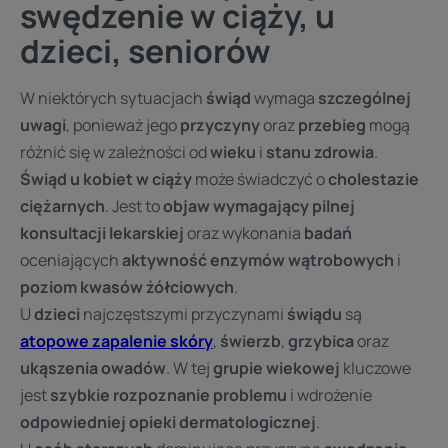
swędzenie w ciąży, u
dzieci, seniorów
W niektórych sytuacjach
świąd
wymaga
szczególnej
uwagi
, ponieważ jego
przyczyny
oraz
przebieg
mogą
różnić się w zależności od
wieku
i
stanu zdrowia
.
Świąd u kobiet w ciąży
może świadczyć o
cholestazie
ciężarnych
. Jest to
objaw wymagający pilnej
konsultacji lekarskiej
oraz wykonania
badań
oceniających
aktywność enzymów wątrobowych
i
poziom kwasów żółciowych
.
U
dzieci
najczęstszymi przyczynami
świądu
są
atopowe zapalenie skóry
,
świerzb
,
grzybica
oraz
ukąszenia owadów
. W tej
grupie wiekowej
kluczowe
jest
szybkie rozpoznanie problemu
i wdrożenie
odpowiedniej opieki dermatologicznej
.