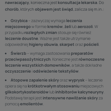
nawracający
, konieczna jest
konsultacja lekarska
. Do
chorób
, których
objawem jest świąd
, zalicza się m.in.:
Grzybica
– zazwyczaj wymaga
leczenia
miejscowego
w formie
kremów
,
żeli
lub
aerozoli
. W
przypadku
rozległych zmian
stosuje się również
leczenie doustne
. Ważne jest także utrzymanie
odpowiedniej
higieny obuwia
,
skarpet
oraz
pościeli
.
Świerzb
– wymaga zastosowania
preparatów
przeciwpasożytniczych
. Konieczne jest
równoczesne
leczenie wszystkich domowników
, a także dokładne
oczyszczenie
i
odświeżenie tekstyliów
.
Atopowe zapalenie skóry
oraz
wyprysk
– leczenie
opiera się na
krótkotrwałym stosowaniu
miejscowych
glikokortykosteroidów
lub
inhibitorów kalcyneuryny
.
Podstawą terapii jest
intensywne nawilżanie skóry
za
pomocą
emolientów
.