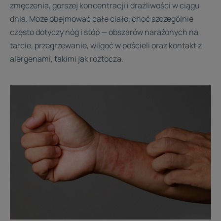
zmęczenia, gorszej koncentracji i drażliwości w ciągu
dnia. Może obejmować całe ciało, choć szczególnie
często dotyczy nóg i stóp — obszarów narażonych na
tarcie, przegrzewanie, wilgoć w pościeli oraz kontakt z
alergenami, takimi jak roztocza.