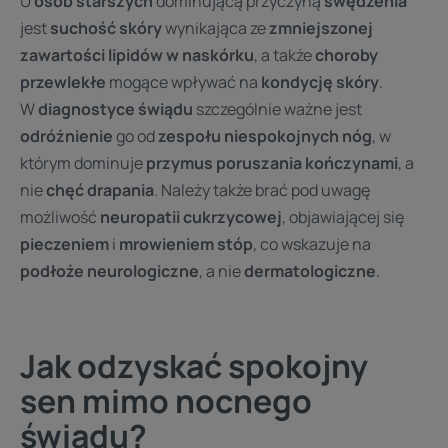
U
osób starszych
dominującą przyczyną
swędzenia
jest
suchość skóry
wynikająca ze
zmniejszonej
zawartości lipidów w naskórku
, a także
choroby
przewlekłe
mogące wpływać na
kondycję skóry
.
W
diagnostyce świądu
szczególnie ważne jest
odróżnienie
go od
zespołu niespokojnych nóg
, w
którym dominuje
przymus poruszania kończynami
, a
nie
chęć drapania
. Należy także brać pod uwagę
możliwość
neuropatii cukrzycowej
, objawiającej się
pieczeniem
i
mrowieniem stóp
, co wskazuje na
podłoże neurologiczne
, a nie
dermatologiczne
.
Jak odzyskać spokojny
sen mimo nocnego
świądu?