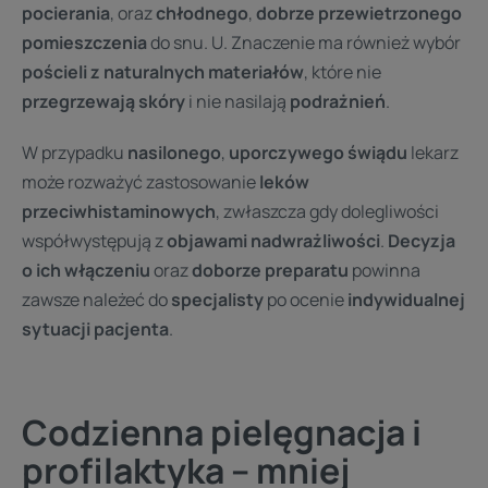
pocierania
, oraz
chłodnego
,
dobrze przewietrzonego
pomieszczenia
do snu. U. Znaczenie ma również wybór
pościeli z naturalnych materiałów
, które nie
przegrzewają skóry
i nie nasilają
podrażnień
.
W przypadku
nasilonego
,
uporczywego świądu
lekarz
może rozważyć zastosowanie
leków
przeciwhistaminowych
, zwłaszcza gdy dolegliwości
współwystępują z
objawami nadwrażliwości
.
Decyzja
o ich włączeniu
oraz
doborze preparatu
powinna
zawsze należeć do
specjalisty
po ocenie
indywidualnej
sytuacji pacjenta
.
Codzienna pielęgnacja i
profilaktyka – mniej