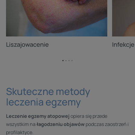
Liszajowacenie
Infekcje
Przejdź
Przejdź
Przejdź
Przejdź
do
do
do
do
elementu
elementu
elementu
elementu
1
2
3
4
Skuteczne metody
leczenia egzemy
Leczenie egzemy atopowej
opiera się przede
wszystkim na
łagodzeniu objawów
podczas zaostrzeń i
profilaktyce.