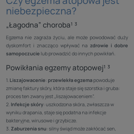
Czy egzema atopowa jest
niebezpieczna?
„Łagodna” choroba¹ ³
Egzema nie zagraża życiu, ale może powodować duży
dyskomfort i znacząco wpływać na
zdrowie i dobre
samopoczucie
lub prowadzić do innych powikłań.
Powikłania egzemy atopowej¹ ³
1.
Liszajowacenie
:
przewlekła egzema
powoduje
zmianę faktury skóry, która staje się szorstka i gruba:
proces ten zwany jest „liszajowaceniem”.
2.
Infekcje skóry
: uszkodzona skóra, zwłaszcza w
wyniku drapania, staje się podatna na infekcje
bakteryjne, wirusowe i grzybicze.
3.
Zaburzenia snu
: silny świąd może zakłócać sen,