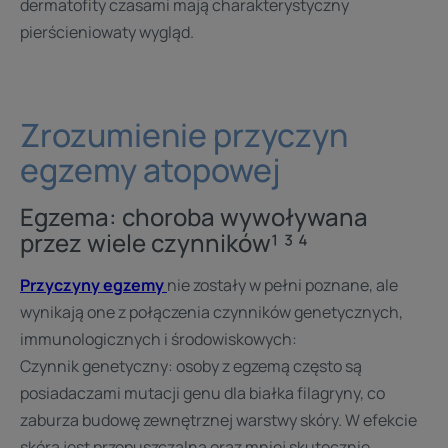
dermatofity czasami mają charakterystyczny
pierścieniowaty wygląd.
Zrozumienie przyczyn
egzemy atopowej
Egzema: choroba wywoływana
przez wiele czynników¹ ³ ⁴
Przyczyny egzemy
nie zostały w pełni poznane, ale
wynikają one z połączenia czynników genetycznych,
immunologicznych i środowiskowych:
Czynnik genetyczny: osoby z egzemą często są
posiadaczami mutacji genu dla białka filagryny, co
zaburza budowę zewnętrznej warstwy skóry. W efekcie
skóra jest przepuszczalna oraz mniej skutecznie