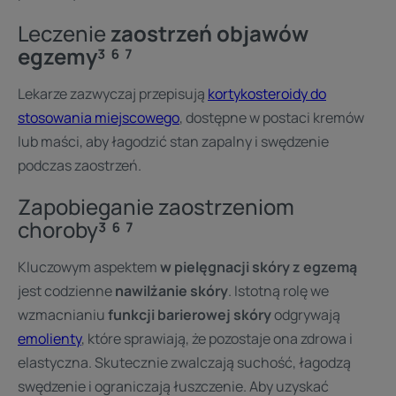
Leczenie
zaostrzeń objawów
egzemy³ ⁶ ⁷
Lekarze zazwyczaj przepisują
kortykosteroidy do
stosowania miejscowego
, dostępne w postaci kremów
lub maści, aby łagodzić stan zapalny i swędzenie
podczas zaostrzeń.
Zapobieganie zaostrzeniom
choroby
³ ⁶ ⁷
Kluczowym aspektem
w pielęgnacji skóry z egzemą
jest codzienne
nawilżanie skóry
. Istotną rolę we
wzmacnianiu
funkcji barierowej skóry
odgrywają
emolienty
, które sprawiają, że pozostaje ona zdrowa i
elastyczna. Skutecznie zwalczają suchość, łagodzą
swędzenie i ograniczają łuszczenie. Aby uzyskać