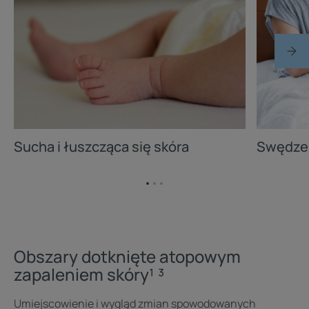
Sucha i łuszcząca się skóra
Swędze
Przejdź
Przejdź
Przejdź
do
do
do
elementu
elementu
elementu
1
2
3
Obszary dotknięte atopowym
zapaleniem skóry¹ ³
Umiejscowienie i wygląd zmian spowodowanych