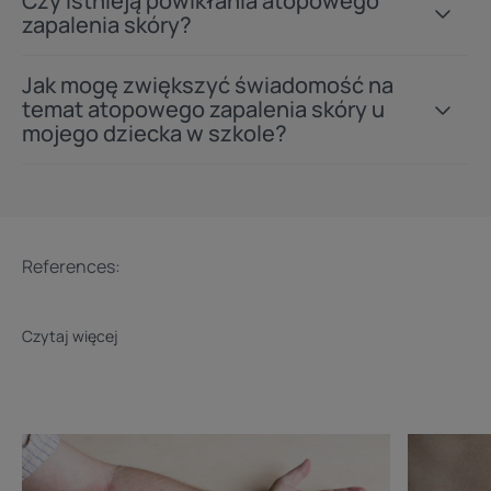
Czy istnieją powikłania atopowego
zapalenia skóry?
Jak mogę zwiększyć świadomość na
temat atopowego zapalenia skóry u
mojego dziecka w szkole?
References:
Czytaj więcej
Odkryj
Odkryj
Różne
Przyczyny