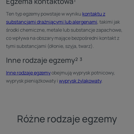
Egzema kontaktowa¹
Ten typ egzemy powstaje w wyniku
kontaktu z
substancjami drażniącymi lub alergenami
, takimi jak
środki chemiczne, metale lub substancje zapachowe,
co wpływa na obszary mające bezpośredni kontakt z
tymi substancjami (dłonie, szyja, twarz).
Inne rodzaje egzemy² ³
Inne rodzaje egzemy
obejmują wyprysk potnicowy,
wyprysk pieniążkowaty i
wyprysk żylakowaty
.
Różne rodzaje egzemy